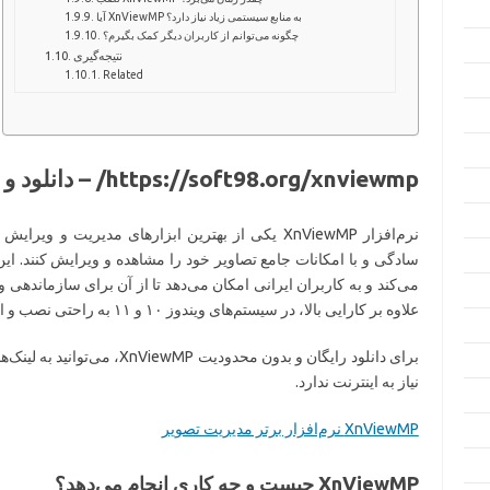
آیا XnViewMP به منابع سیستمی زیاد نیاز دارد؟
چگونه می‌توانم از کاربران دیگر کمک بگیرم؟
نتیجه‌گیری
Related
https://soft98.org/xnviewmp/ – دانلود و معرفی کامل (۲۰۲۶)
نرم‌افزار XnViewMP یکی از بهترین ابزارهای مدیریت و
سادگی و با امکانات جامع تصاویر خود را مشاهده و ویرایش کنند. این
می‌کند و به کاربران ایرانی امکان می‌دهد تا از آن برای سازماندهی و
علاوه بر کارایی بالا، در سیستم‌های ویندوز ۱۰ و ۱۱ به راحتی نصب و اجرا می‌شود و به صورت آفلاین کار می‌کند.
برای دانلود رایگان و بدون محدود
نیاز به اینترنت ندارد.
XnViewMP نرم‌افزار برتر مدیریت تصویر
XnViewMP چیست و چه کاری انجام می‌دهد؟