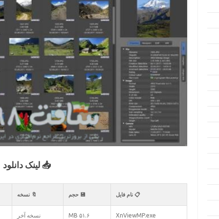
📥 لینک دانلود
📋 نام فایل
💾 حجم
🔖 نسخه
XnViewMP.exe
۵۱.۶ MB
نسخه آخر