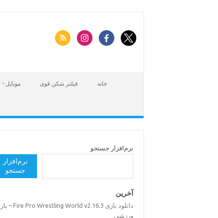
Skip
to
content
خانه
فیلتر شکن قوی
موبایل
نرم‌افزار جستجو
نرم‌افزار
جستجو
آخرین
دانلود بازی Pro Wrestling World v2.16.3
ورزشی