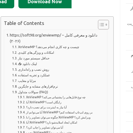
oad
Download Now
Table of Contents
ار مدیریت
https://soft98.org/xnviewmp/ – دانلود و معرفی کامل
(۲۰۲۶)
XnViewMP چیست و چه کاری انجام می‌دهد؟
امکانات و ویژگی‌های کلیدی
حداقل سیستم مورد نیاز
📥 لینک دانلود
روش نصب و راه‌اندازی
زار
عملکرد و تجربه استفاده
مزایا و معایب
نرم‌افزارهای مشابه و جایگزین
سوالات متداول (FAQ)
XnViewMP چه نوع فایل‌هایی را پشتیبانی می‌کند؟
آیا XnViewMP رایگان است؟
آیا نیاز به اینترنت برای نصب دارد؟
آیا می‌توانم از XnViewMP بر روی لپ‌تاپ استفاده کنم؟
چگونه می‌توان تصاویر را با XnViewMP ویرایش کرد؟
آیا XnViewMP امکان ایجاد اسلایدشو دارد؟
آیا می‌توان تصاویر را چاپ کرد؟
نصب XnViewMP چقدر زمان می‌برد؟