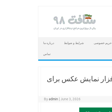
حریم خصوصی
شرایط و ضوابط
درباره ما
تماس
XnView MP  – نرم افزار نمایش عکس برای
By
admin
|
June 3, 2026