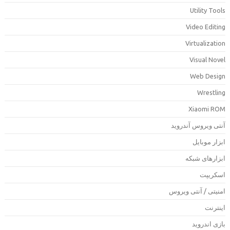
Utility Tool
Video Editin
Virtualizatio
Visual Nove
Web Desig
Wrestlin
Xiaomi RO
نتی ویروس آندروید
بزار موبایل
بزارهای شبکه
سکریپت
منیتی / آنتی ویروس
ینترنت
ازی اندروید