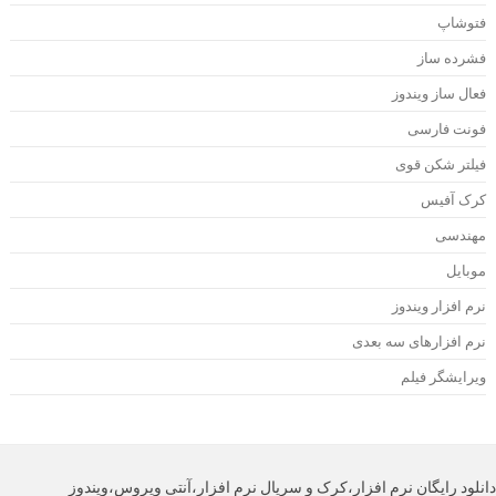
توشاپ
شرده ساز
عال ساز ویندوز
ونت فارسی
یلتر شکن قوی
رک آفیس
هندسی
وبایل
رم افزار ویندوز
رم افزارهای سه بعدی
یرایشگر فیلم
لود رایگان نرم افزار،کرک و سریال نرم افزار،آنتی ویروس،ویندوز