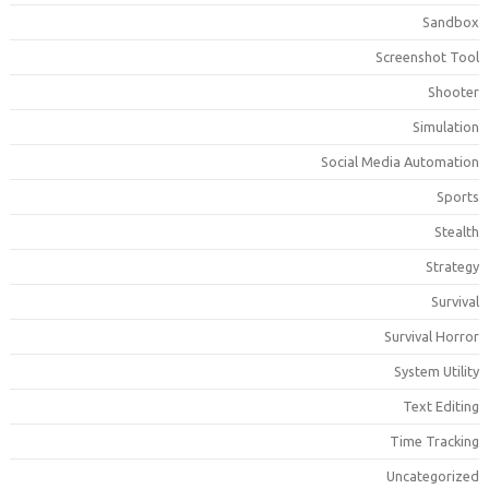
Sandbo
Screenshot Too
Shoote
Simulatio
Social Media Automatio
Sport
Stealt
Strateg
Surviva
Survival Horro
System Utilit
Text Editin
Time Trackin
Uncategorize