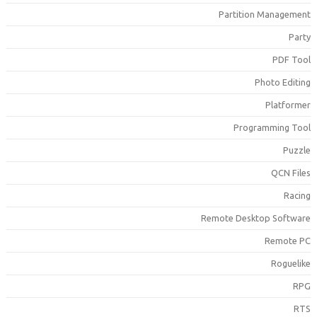
Partition Managemen
Part
PDF Too
Photo Editin
Platforme
Programming Too
Puzzl
QCN File
Racin
Remote Desktop Softwar
Remote P
Roguelik
RP
RT