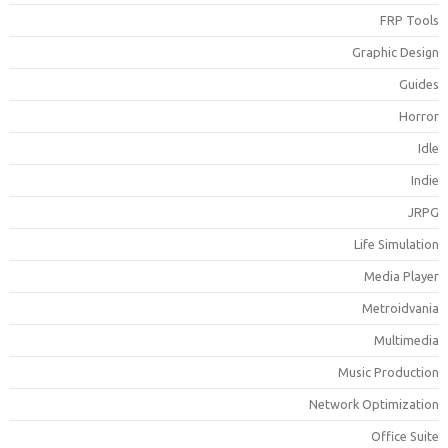
FRP Tool
Graphic Desig
Guide
Horro
Idl
Indi
JRP
Life Simulatio
Media Playe
Metroidvani
Multimedi
Music Productio
Network Optimizatio
Office Suit