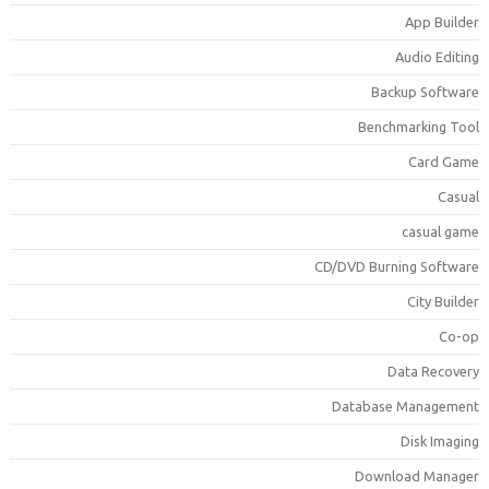
App Builde
Audio Editin
Backup Softwar
Benchmarking Too
Card Gam
Casua
casual gam
CD/DVD Burning Softwar
City Builde
Co-o
Data Recover
Database Managemen
Disk Imagin
Download Manage