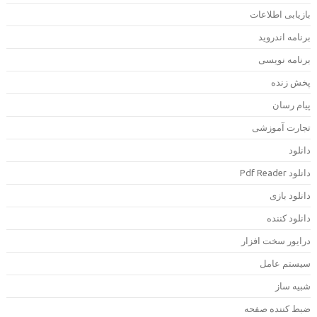
ازیابی اطلاعات
رنامه اندروید
رنامه نویسی
خش زنده
یام رسان
جارت آموزشی
انلود
لود Pdf Reader
انلود بازی
انلود کننده
رایور سخت افزار
یستم عامل
بیه ساز
بط کننده صفحه