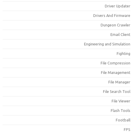
Driver Update
Drivers And Firmwar
Dungeon Crawle
Email Clien
Engineering and Simulatio
Fightin
File Compressio
File Managemen
File Manage
File Search Too
File Viewe
Flash Tool
Footbal
FP