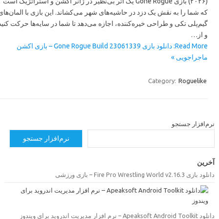
(۲۰۲۶) بازی Gone Rogue یک اثر بی‌نظیر در ژانر اکشن و استراتژیک است
که شما را به نقش یک دزد در حاشیه‌های شهر می‌کشاند. این بازی با المان‌های
گیم‌پلی تکی و طراحی خیره‌کننده، اجازه می‌دهد تا شما در سایه‌ها حرکت کنید
و از…
Read More: دانلود بازی Gone Rogue Build 23061339 – بازی اکشن
ماجراجویی »
Category:
Roguelike
رم‌افزار جستجو
نرم‌افزار جستجو
خرین
ود بازی Fire Pro Wrestling World v2.16.3 – بازی ورزشی
Apeaksoft Android Toolk – نرم افزار مدیریت اندروید برای ویندوز