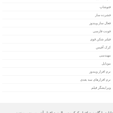
توشاپ
شرده ساز
عال ساز ویندوز
ونت فارسی
یلتر شکن قوی
رک آفیس
هندسی
وبایل
رم افزار ویندوز
رم افزارهای سه بعدی
یرایشگر فیلم
لود رایگان نرم افزار،کرک و سریال نرم افزار،آنتی ویروس،ویندوز