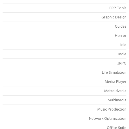
FRP Tool
Graphic Desig
Guide
Horro
Idl
Indi
JRP
Life Simulatio
Media Playe
Metroidvani
Multimedi
Music Productio
Network Optimizatio
Office Suit