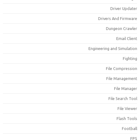
Driver Update
Drivers And Firmwar
Dungeon Crawle
Email Clien
Engineering and Simulatio
Fightin
File Compressio
File Managemen
File Manage
File Search Too
File Viewe
Flash Tool
Footbal
FP