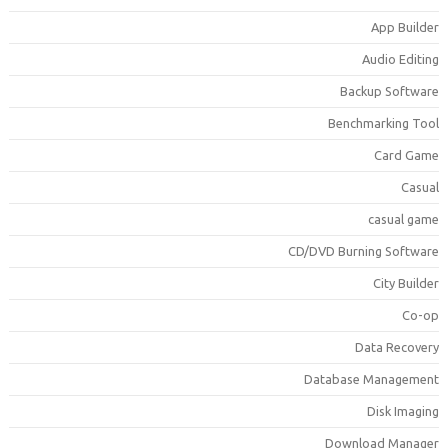
App Builde
Audio Editin
Backup Softwar
Benchmarking Too
Card Gam
Casua
casual gam
CD/DVD Burning Softwar
City Builde
Co-o
Data Recover
Database Managemen
Disk Imagin
Download Manage