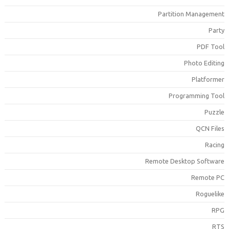
Partition Managemen
Part
PDF Too
Photo Editin
Platforme
Programming Too
Puzzl
QCN File
Racin
Remote Desktop Softwar
Remote P
Roguelik
RP
RT