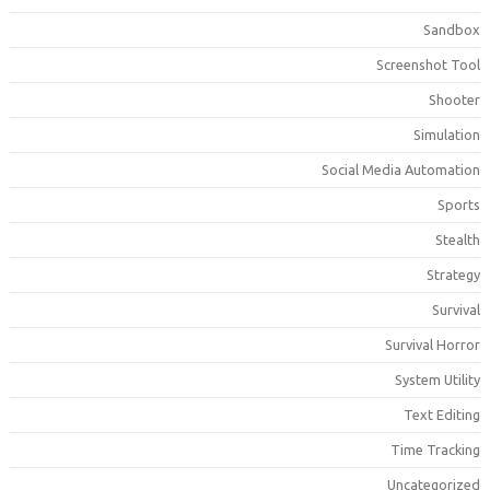
Sandbo
Screenshot Too
Shoote
Simulatio
Social Media Automatio
Sport
Stealt
Strateg
Surviva
Survival Horro
System Utilit
Text Editin
Time Trackin
Uncategorize