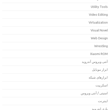
Utility Tool
Video Editin
Virtualizatio
Visual Nove
Web Desig
Wrestlin
Xiaomi RO
نتی ویروس آندروید
بزار موبایل
بزارهای شبکه
سکریپت
منیتی / آنتی ویروس
ینترنت
ازی اندروید