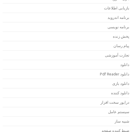
ازیابی اطلاعات
رنامه اندروید
رنامه نویسی
خش زنده
یام رسان
جارت آموزشی
انلود
دانلود Pdf Rea
انلود بازی
انلود کننده
رایور سخت افزار
یستم عامل
بیه ساز
بط کننده صفحه