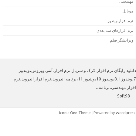
هندسی
وبایل
رم افزار ویندوز
رم افزارهای سه بعدی
یرایشگر فیلم
لود رایگان نرم افزار،کرک و سریال نرم افزار،آنتی ویروس،ویندوز
7،ویندوز 8.1،ویندوز 10،ویندوز 11،برنامه اندروید،نرم افزار اندروید،نرم
ار مهندسی،برنامه...
Soft98
Iconic One
Theme | Powered by
Wordpre