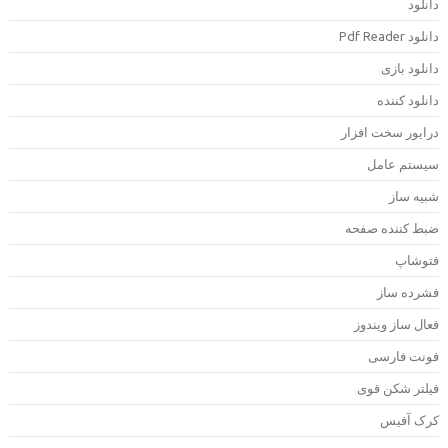
انلود
لود Pdf Reader
انلود بازی
انلود کننده
رایور سخت افزار
یستم عامل
بیه ساز
بط کننده صفحه
توشاپ
شرده ساز
عال ساز ویندوز
ونت فارسی
یلتر شکن قوی
رک آفیس