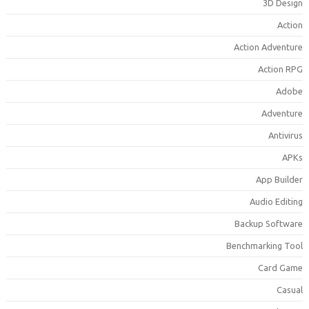
3D Desig
Actio
Action Adventur
Action RP
Adob
Adventur
Antiviru
APK
App Builde
Audio Editin
Backup Softwar
Benchmarking Too
Card Gam
Casua