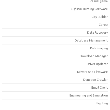
casual gam
CD/DVD Burning Softwar
City Builde
Co-o
Data Recover
Database Managemen
Disk Imagin
Download Manage
Driver Update
Drivers And Firmwar
Dungeon Crawle
Email Clien
Engineering and Simulatio
Fightin