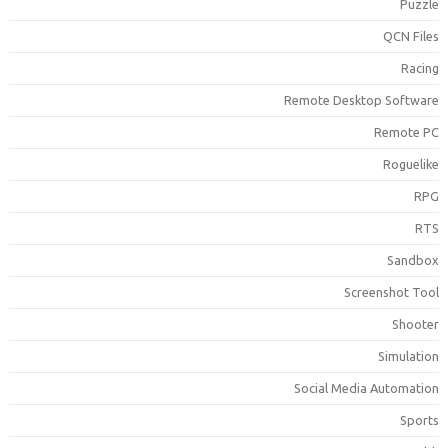
Puzzl
QCN File
Racin
Remote Desktop Softwar
Remote P
Roguelik
RP
RT
Sandbo
Screenshot Too
Shoote
Simulatio
Social Media Automatio
Sport