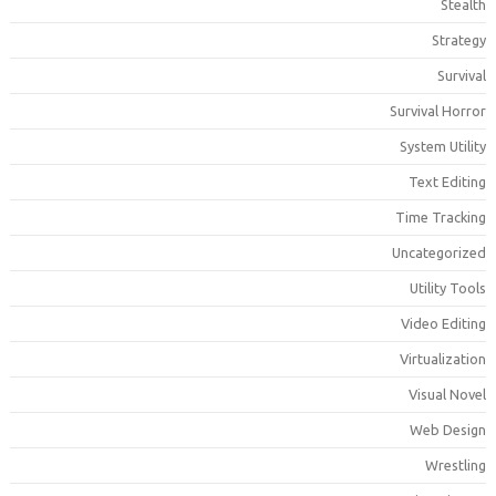
Stealt
Strateg
Surviva
Survival Horro
System Utilit
Text Editin
Time Trackin
Uncategorize
Utility Tool
Video Editin
Virtualizatio
Visual Nove
Web Desig
Wrestlin