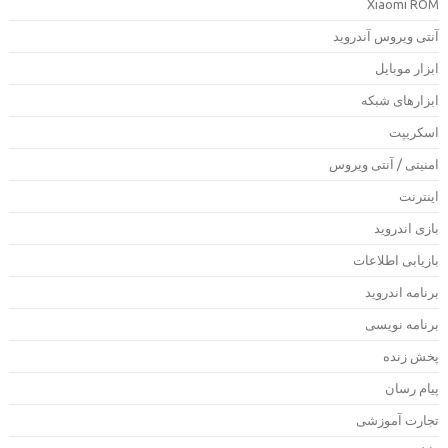
Xiaomi RO
نتی ویروس آندروید
بزار موبایل
بزارهای شبکه
سکریپت
منیتی / آنتی ویروس
ینترنت
ازی اندروید
ازیابی اطلاعات
رنامه اندروید
رنامه نویسی
خش زنده
یام رسان
جارت آموزشی