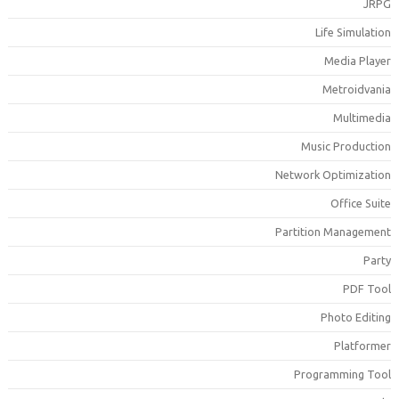
JRP
Life Simulatio
Media Playe
Metroidvani
Multimedi
Music Productio
Network Optimizatio
Office Suit
Partition Managemen
Part
PDF Too
Photo Editin
Platforme
Programming Too