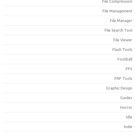
File Compressio
File Managemen
File Manage
File Search Too
File Viewe
Flash Tool
Footbal
FP
FRP Tool
Graphic Desig
Guide
Horro
Idl
Indi