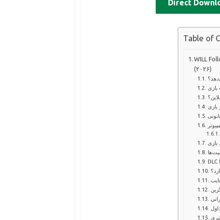
Direct Downl
Table of 
ل و سیستم مورد نیاز
(۲۰۲۶)
‌دهد؟
 بازی
لاین؟
 بازی
نونی
یوتر
 بازی
ت‌ها
ارد؟
عایب
زین
رانی
اول
گیری