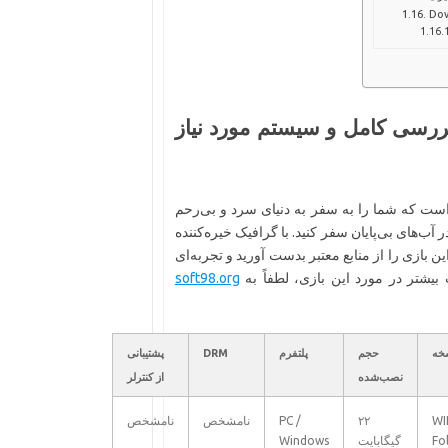
Dow
WILL Foll – دانلود، بررسی کامل و سیستم مورد نیاز
است که شما را به سفر به دنیای سرد و بی‌رحم
آب‌های بی‌پایان سفر کنید. با گرافیک خیره‌کننده
ین بازی را از منابع معتبر بدست آورید و تجربه‌ای
 بیشتر در مورد این بازی، لطفاً به
soft98.org
خه
حجم
پلتفرم
DRM
پشتیبانی
نصب‌شده
از کنترلر
WI
۲۲
PC /
نامشخص
نامشخص
Fo
گیگابایت
Windows