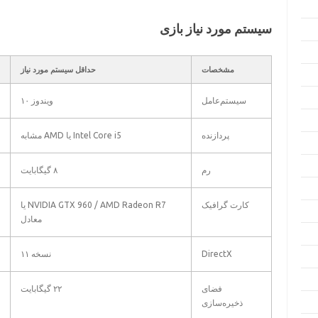
سیستم مورد نیاز بازی
مشخصات
حداقل سیستم مورد نیاز
سیستم‌عامل
ویندوز ۱۰
پردازنده
Intel Core i5 یا AMD مشابه
رم
۸ گیگابایت
کارت گرافیک
NVIDIA GTX 960 / AMD Radeon R7 یا
معادل
DirectX
نسخه ۱۱
فضای
۲۲ گیگابایت
ذخیره‌سازی