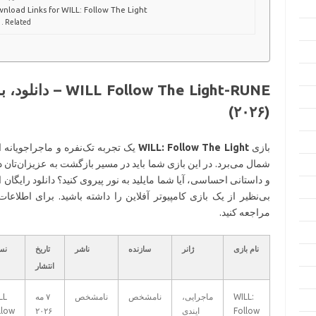
nload Links for WILL: Follow The Light
Related
ow The Light-RUNE
(۲۰۲۶)
بازی
WILL: Follow The Light
یک تجربه تک‌نفره و ماجراجویانه 
شمال می‌برد. در این بازی شما باید در مسیر بازگشت به عزیزان‌تان در 
و داستانی احساسی، آیا شما مایلید به نور پیروی کنید؟ دانلود رایگان ا
بی‌نظیر از یک بازی کامپیوتر آفلاین را داشته باشید. برای اطلاعات
مراجعه کنید.
نام بازی
ژانر
سازنده
ناشر
تاریخ
نس
انتشار
WILL:
ماجرایی،
نامشخص
نامشخص
۷ مه
LL
Follow
ایندی
۲۰۲۶
llow