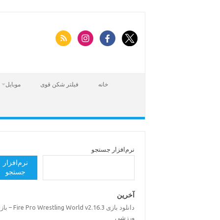
Skip
to
content
خانه
فیلتر شکن قوی
موبایل
نرم‌افزار جستجو
نرم‌افزار
جستجو
آخرین
دانلود بازی Pro Wrestling World v2.16.3
ورزشی