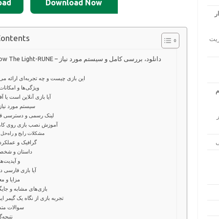
oad
Download Now
Contents
ار مدیریت
WILL Follow The Light-RUNE – دانلود، بررسی کام
این بازی چیست و چه تجربه‌ای ارائه می
ویژگی‌ها و امکانات
آیا بازی آنلاین است یا آف
سیستم مورد نیاز
لینک رسمی و دسترسی قا
زار
آموزش نصب بازی روی کامپ
مشکلات رایج و راه‌حل
گرافیک و عملکرد
داستان و شخصی
DLC و آپدیت‌ها
آیا بازی فارسی د
مزایا و م
بازی‌های مشابه و جایگ
تجربه بازی از نگاه یک گیمر ای
سوالات متد
نتیجه‌