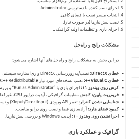
استخراج فایل‌ها با استفاده از نرم‌افزار مناسب.
اجرای نصب‌کننده با دسترسی Administrator.
انتخاب مسیر نصب با فضای کافی.
نصب پیش‌نیازها (در صورت نیاز).
اجرای بازی و تنظیمات اولیه گرافیکی.
مشکلات رایج و راه‌حل
در این بخش به مشکلات رایج و راه‌حل‌های آنها اشاره می‌شود:
خطای DirectX:
نصب/به‌روزرسانی DirectX و ری‌استارت سیستم.
خطای Visual C++:
نصب نسخه‌های مورد نیاز Visual C++ Redistributable.
کرش روی ویندوز ۱۱:
اجرای بازی با “Run as Administrator” و بررسی سازگاری (Compatibility).
فریم‌ریت پایین:
کاهش تنظیمات گرافیکی، آپدیت درایور GPU، غیرفعال کردن Overlayها.
شناسایی نشدن کنترلر:
تغییر API ورودی (XInput/DirectInput) و تست پورت USB.
کمبود فضای هارد:
آزادسازی فضا و نصب روی درایو مناسب.
اجرا نشدن روی ویندوز ۱۰:
آپدیت Windows و بررسی پیش‌نیازها.
گرافیک و عملکرد بازی