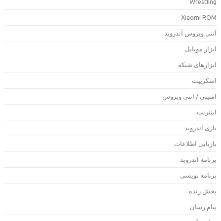
Wrestlin
Xiaomi RO
نتی ویروس آندروید
بزار موبایل
بزارهای شبکه
سکریپت
منیتی / آنتی ویروس
ینترنت
ازی اندروید
ازیابی اطلاعات
رنامه اندروید
رنامه نویسی
خش زنده
یام رسان