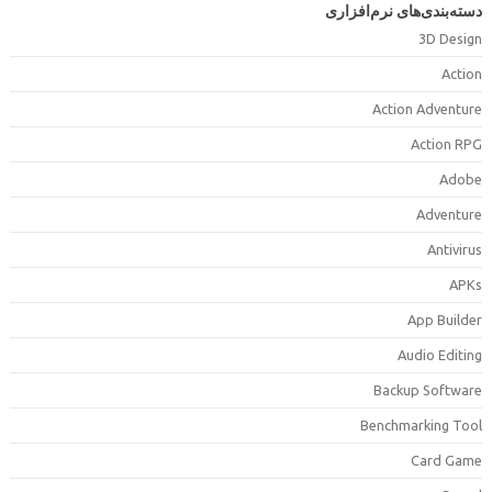
سته‌بندی‌های نرم‌افزاری
3D Desig
Actio
Action Adventur
Action RP
Adob
Adventur
Antiviru
APK
App Builde
Audio Editin
Backup Softwar
Benchmarking Too
Card Gam