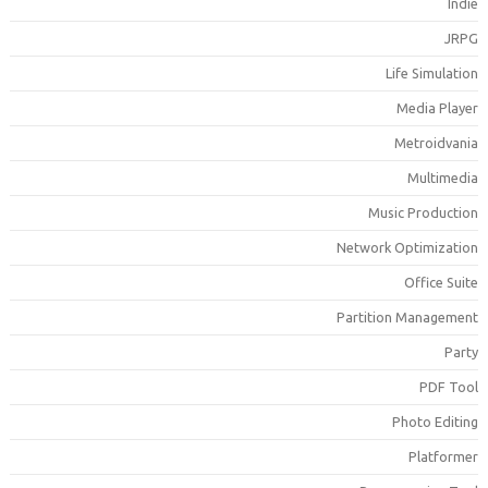
Indi
JRP
Life Simulatio
Media Playe
Metroidvani
Multimedi
Music Productio
Network Optimizatio
Office Suit
Partition Managemen
Part
PDF Too
Photo Editin
Platforme