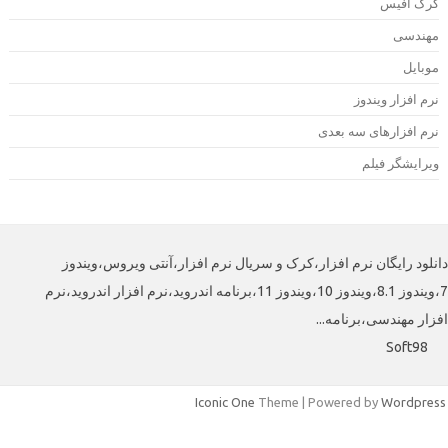
رک آفیس
هندسی
وبایل
رم افزار ویندوز
رم افزارهای سه بعدی
یرایشگر فیلم
لود رایگان نرم افزار،کرک و سریال نرم افزار،آنتی ویروس،ویندوز
7،ویندوز 8.1،ویندوز 10،ویندوز 11،برنامه اندروید،نرم افزار اندروید،نرم
افزار مهندسی،برنامه
Soft98
Iconic One
Theme | Powered by
Wordpre