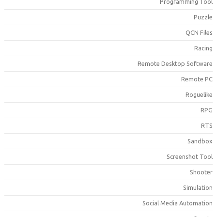
Programming Too
Puzzl
QCN File
Racin
Remote Desktop Softwar
Remote P
Roguelik
RP
RT
Sandbo
Screenshot Too
Shoote
Simulatio
Social Media Automatio