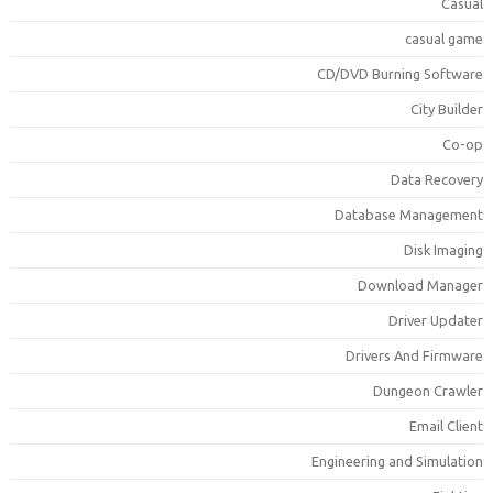
Casua
casual gam
CD/DVD Burning Softwar
City Builde
Co-o
Data Recover
Database Managemen
Disk Imagin
Download Manage
Driver Update
Drivers And Firmwar
Dungeon Crawle
Email Clien
Engineering and Simulatio