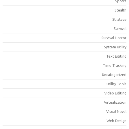
Sport
Stealt
Strateg
Surviva
Survival Horro
System Utilit
Text Editin
Time Trackin
Uncategorize
Utility Tool
Video Editin
Virtualizatio
Visual Nove
Web Desig