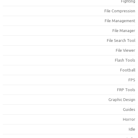
Fightin
File Compressio
File Managemen
File Manage
File Search Too
File Viewe
Flash Tool
Footbal
FP
FRP Tool
Graphic Desig
Guide
Horro
Idl