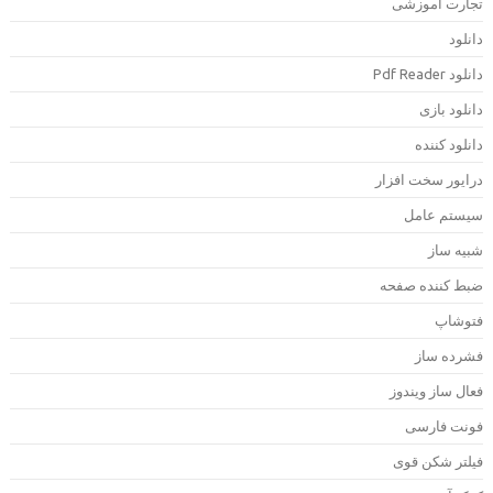
جارت آموزشی
انلود
دانلود Pdf Rea
انلود بازی
انلود کننده
رایور سخت افزار
یستم عامل
بیه ساز
بط کننده صفحه
توشاپ
شرده ساز
عال ساز ویندوز
ونت فارسی
یلتر شکن قوی