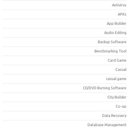
Antiviru
APK
App Builde
Audio Editin
Backup Softwar
Benchmarking Too
Card Gam
Casua
casual gam
CD/DVD Burning Softwar
City Builde
Co-o
Data Recover
Database Managemen