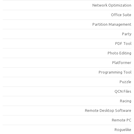
Network Optimizatio
Office Suit
Partition Managemen
Part
PDF Too
Photo Editin
Platforme
Programming Too
Puzzl
QCN File
Racin
Remote Desktop Softwar
Remote P
Roguelik