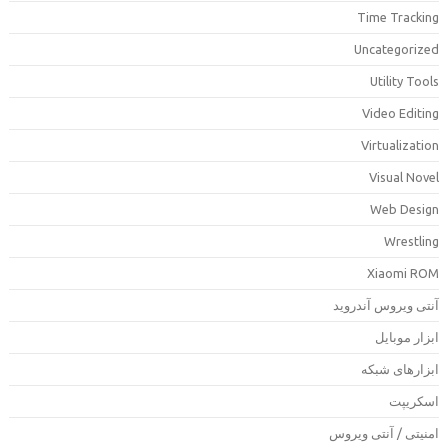
Time Trackin
Uncategorize
Utility Tool
Video Editin
Virtualizatio
Visual Nove
Web Desig
Wrestlin
Xiaomi RO
آنتی ویروس آندروی
ابزار موبای
ابزارهای شبک
اسکریپ
امنیتی / آنتی ویرو