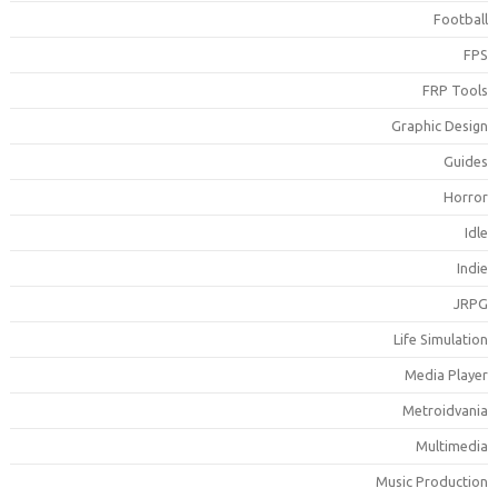
Footbal
FP
FRP Tool
Graphic Desig
Guide
Horro
Idl
Indi
JRP
Life Simulatio
Media Playe
Metroidvani
Multimedi
Music Productio