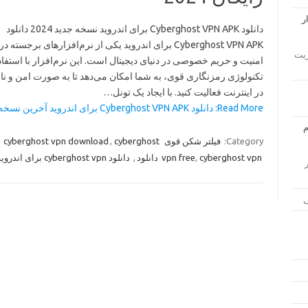
دانلود Cyberghost VPN APK برای اندروید نسخه جدید 2024 دانلود
st VPN APK برای اندروید یکی از نرم‌افزارهای برجسته در زمینه
دانلود Ap
امنیت و حریم خصوصی در دنیای دیجیتال است. این نرم‌افزار با استفاد
تکنولوژی رمزنگاری قوی، به شما امکان می‌دهد تا به صورت امن و ن
در اینترنت فعالیت کنید. با ایجاد یک تونل…
Read More: دانلود Cyberghost VPN APK برای اندروید آخرین نسخه رایگان 2024 »
,
cyberghost vpn download
,
cyberghost
فیلتر شکن قوی
Category:
دانلود cyberghost vpn برای اندروید
,
vpn free
,
cyberghost vpn دانلود
لود