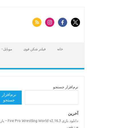
Skip
to
content
خانه
فیلتر شکن قوی
موبایل
نرم‌افزار جستجو
نرم‌افزار
جستجو
آخرین
Fire Pro Wrestling World v2.16.3 – بازی
ورزشی