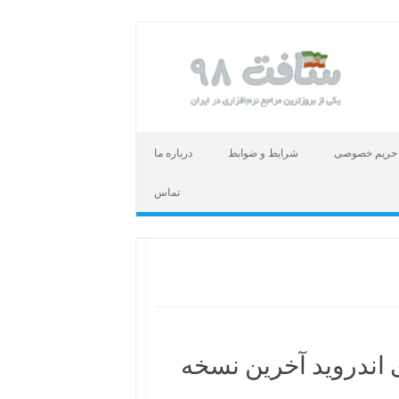
حریم خصوصی
شرایط و ضوابط
درباره ما
تماس
دانلود Cyberghost VPN APK وید آخرین نسخه