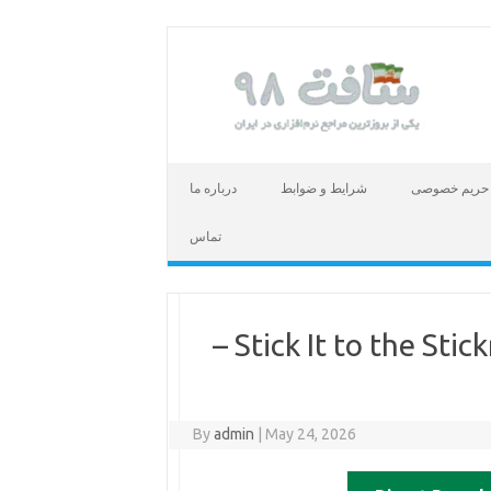
حریم خصوصی
شرایط و ضوابط
درباره ما
تماس
دانلود بازی Stick It to the Stickman Build 23082983 –
By
admin
|
May 24, 2026