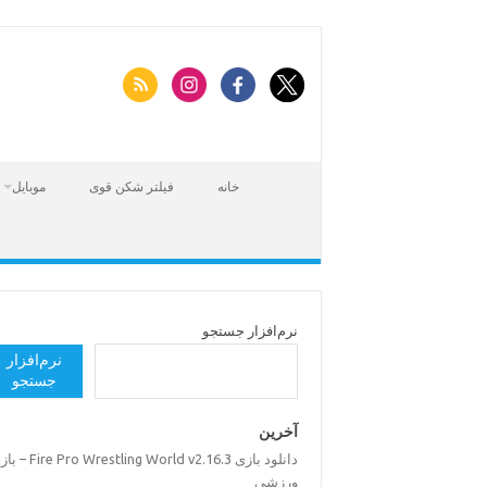
Skip
to
content
خانه
فیلتر شکن قوی
موبایل
نرم‌افزار جستجو
نرم‌افزار
جستجو
آخرین
دانلود بازی Pro Wrestling World v2.16.3
ورزشی