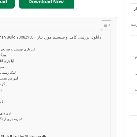
oad
Download Now
s
ار مدیریت
Stick It to the Stickman Build 23082983 –
این بازی چیست و چه تجربه
ویژگی
آیا بازی آن
سیس
زار
لینک رسمی 
آموزش نصب با
گراف
دا
آیا 
بازی‌های
تجربه بازی از نگ
Stick It to the Stickman 🎮