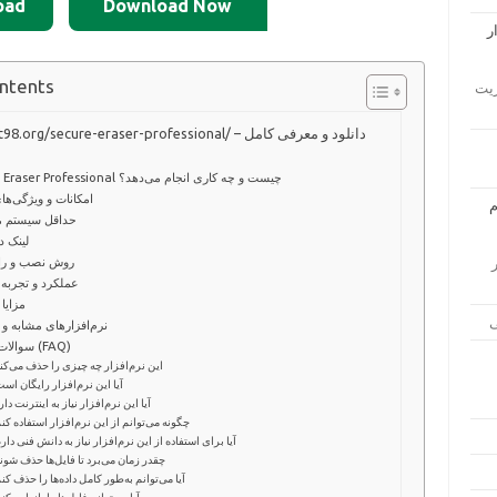
oad
Download Now
ontents
ار مدیریت
https://soft98.org/secure-eraser-professional/ – دانل
Secure Eraser Professional چیست و چه کاری انجام می‌دهد؟
امکانات و ویژگی‌ها
حداقل سیستم مو
📥 لینک 
روش نصب و راه
زار
عملکرد و تجربه 
مزایا
نرم‌افزارهای مشابه و 
سوالات متداول (FAQ)
این نرم‌افزار چه چیزی را حذف می‌کن
آیا این نرم‌افزار رایگان اس
آیا این نرم‌افزار نیاز به اینترنت دار
چگونه می‌توانم از این نرم‌افزار استفاده کن
آیا برای استفاده از این نرم‌افزار نیاز به دانش فنی دار
چقدر زمان می‌برد تا فایل‌ها حذف شون
آیا می‌توانم به‌طور کامل داده‌ها را حذف کن
آیا می‌توانم فایل‌ها را بازیابی کن