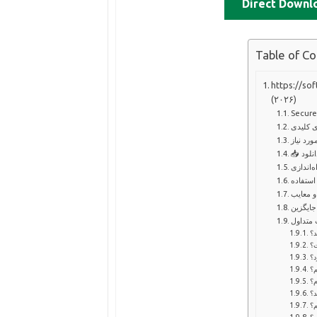
Direct Downl
Table of C
ود و معرفی کامل
(۲۰۲۶)
ی کلیدی
رد نیاز
دانلود
‌اندازی
استفاده
 و معایب
جایگزین
د؟
ت؟
د؟
م؟
م؟
د؟
م؟
م؟