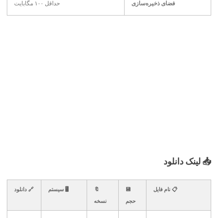
فضای ذخیره‌سازی
حداقل ۱۰۰ مگابایت
📥 لینک دانلود
📋 نام فایل
💾
🔖
🖥️ سیستم
🔗 دانلود
حجم
نسخه