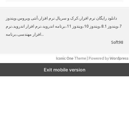
دانلود رایگان نرم افزار،کرک و سریال نرم افزار،آنتی ویروس،ویندوز
7،ویندوز 8.1،ویندوز 10،ویندوز 11،برنامه اندروید،نرم افزار اندروید،نرم
افزار مهندسی،برنامه...
Soft98
Iconic One
Theme | Powered by
Wordpress
Exit mobile version