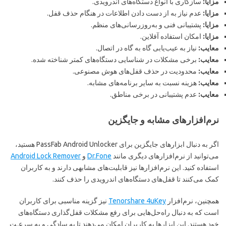
مزایا:
سازگاری با انواع دستگاه‌های اندرویدی.
مزایا:
عدم نیاز به از دست دادن اطلاعات در هنگام حذف قفل.
مزایا:
پشتیبانی فنی و به‌روزرسانی‌های منظم.
مزایا:
امکان استفاده آفلاین.
معایب:
نیاز به عیب‌یابی گاه به گاه در اتصال.
معایب:
برخی مشکلات در شناسایی دستگاه‌های کمتر شناخته شده.
معایب:
محدودیت در حذف قفل‌های هوش مصنوعی.
معایب:
هزینه نسبت به سایر برنامه‌های مشابه.
معایب:
عدم پشتیبانی در برخی مناطق.
نرم‌افزارهای مشابه و جایگزین
اگر به دنبال ابزارهای جایگزین برای PassFab Android Unlocker هستید،
می‌توانید از نرم‌افزارهای دیگری مانند
Dr.Fone
و
Android Lock Remover
استفاده کنید. این نرم‌افزارها نیز قابلیت‌های مشابهی دارند و به کاربران
کمک می‌کنند تا قفل‌های دستگاه‌های اندرویدی را حذف کنند.
همچنین، نرم‌افزار
Tenorshare 4uKey
نیز گزینه مناسبی برای کاربران
است که به دنبال راه‌حل‌هایی برای رفع مشکلات قفل‌گذاری دستگاه‌های
خود هستند. این ابزارها به کاربران امکان می‌دهند تا به سادگی و به سرعـت