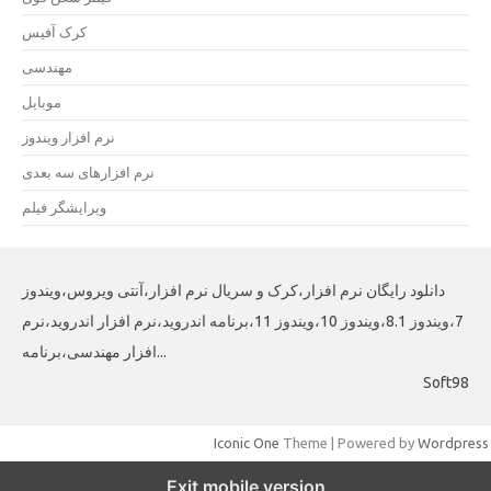
کرک آفیس
مهندسی
موبایل
نرم افزار ویندوز
نرم افزارهای سه بعدی
ویرایشگر فیلم
دانلود رایگان نرم افزار،کرک و سریال نرم افزار،آنتی ویروس،ویندوز
7،ویندوز 8.1،ویندوز 10،ویندوز 11،برنامه اندروید،نرم افزار اندروید،نرم
افزار مهندسی،برنامه...
Soft98
Iconic One
Theme | Powered by
Wordpress
Exit mobile version