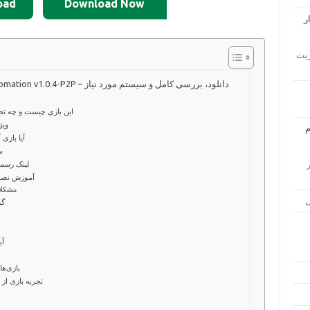
oad
Download Now
ار مدیریت
Modulus Factory Automation v1.0.4-P2P –
این بازی چیست و چه تجر
ویژ
آیا بازی 
س
زار
لینک رسم
آموزش نصب 
مشکلات
گر
آی
بازی‌ها
تجربه بازی از 