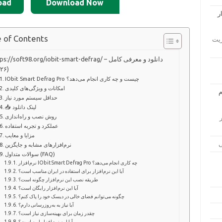
oad
Download Now
e of Contents
ار مدیریت
https://soft98.org/iobit-smart-defrag/ – دانلود و معرفی 
(۲۰۲۶)
IObit Smart Defrag Pro چیست و چه کاری انجام می‌دهد؟
امکانات و ویژگی‌های کلیدی
حداقل سیستم مورد نیاز
📥 لینک دانلود
روش نصب و راه‌اندازی
زار
عملکرد و تجربه استفاده
مزایا و معایب
نرم‌افزارهای مشابه و جایگزین
سوالات متداول (FAQ)
نرم‌افزار IObit Smart Defrag Pro چه کاری انجام می‌دهد؟
آیا این نرم‌افزار برای استفاده در ایران مناسب است؟
طریقه نصب این نرم‌افزار چگونه است؟
آیا این نرم‌افزار رایگان است؟
چگونه می‌توانم فضای خالی در دیسک خود را پاک کنم؟
آیا نیاز به به‌روزرسانی دارم؟
چقدر زمان برای بهینه‌سازی نیاز است؟
آیا این نرم‌افزار امن است؟