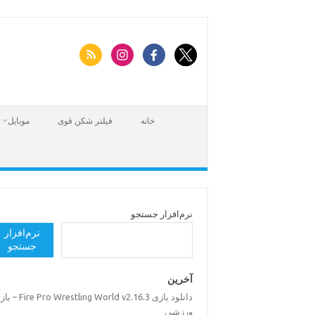
Skip
to
content
خانه
فیلتر شکن قوی
موبایل
نرم‌افزار جستجو
نرم‌افزار
جستجو
آخرین
دانلود بازی Pro Wrestling World v2.16.3
ورزشی