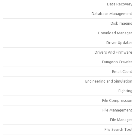
Data 
Database Man
Disk
Download 
Driver
Drivers And 
Dungeon 
Ema
Engineering and Si
File Com
File Man
File
File Se