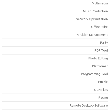
Mu
Music Pr
Network Opti
Off
Partition Ma
P
Photo
Pl
Programmi
Q
Remote Desktop S