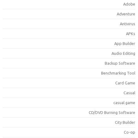
Ad
App
Audio
Backup S
Benchmark
Ca
cas
CD/DVD Burning 
Cit