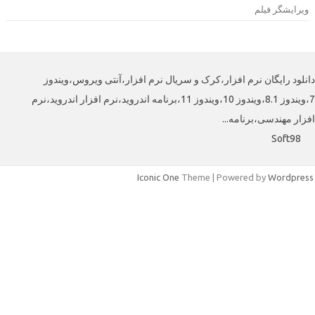
 فیلم
یگان نرم افزار،کرک و سریال نرم افزار،آنتی ویروس،ویندوز
7،ویندوز 8.1،ویندوز 10،ویندوز 11،برنامه اندروید،نرم افزار اندروید،نرم
هندسی،برنامه
S
Iconic One
Theme | Powered by
W