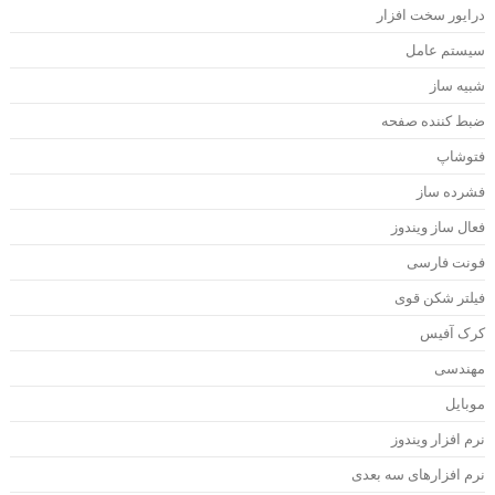
خت افزار
امل
ده صفحه
از
ویندوز
رسی
ن قوی
س
 ویندوز
رهای سه بعدی