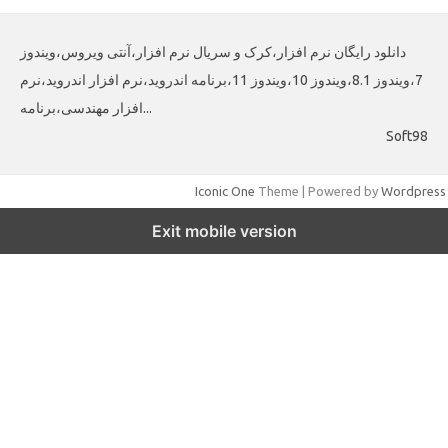
دانلود رایگان نرم افزار،کرک و سریال نرم افزار،آنتی ویروس،ویندوز
7،ویندوز 8.1،ویندوز 10،ویندوز 11،برنامه اندروید،نرم افزار اندروید،نرم
افزار مهندسی،برنامه...
Soft98
Iconic One
Theme | Powered by
Wordpress
Exit mobile version