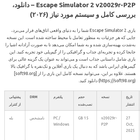
Escape Simulator 2 v20029r-P2P – دانلود،
بررسی کامل و سیستم مورد نیاز (۲۰۲۶)
بازی Escape Simulator 2 شما را به دنیای واقعی اتاق‌های فرار می‌برد،
جایی که هر جزئیات به منظور تعامل با محیط ساخته شده است. این نسخه
به‌شدت بهینه‌سازی شده و به شما امکان می‌دهد تا به صورت آزادانه اشیا را
جابجا کرده و تجربه‌ای جذاب و گرافیکی را از گیم‌پلی خود تجربه کنید. این
بازی شامل داستانی جذاب است و می‌تواند به عنوان یک گزینه عالی برای
گیمرهای ایرانی باشد که به دنبال یک بازی آفلاین و تک‌نفره با گرافیک بالا
هستند. علاوه بر این، می‌توانید نسخه کامل این بازی را از [soft98.org]
(https://soft98.org) دانلود کنید.
تاریخ
نسخه
حجم
پلتفرم
DRM
پشتیبانی
انتشار
نصب‌شده
از کنترلر
27
v20029r-
15 GB
PC /
نامشخص
بله
Windows
P2P
Oct,
2025