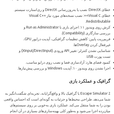
خطای DirectX: نصب یا به‌روزرسانی DirectX و ری‌استارت سیستم.
خطای Visual C++: نصب نسخه‌های مورد نیاز Visual C++
Redistributable.
کرش روی ویندوز ۱۱: اجرای بازی با Run as Administrator و
بررسی سازگاری (Compatibility).
فریم‌ریت پایین: کاهش تنظیمات گرافیکی، آپدیت درایور GPU،
غیرفعال کردن Overlayها.
شناسایی نشدن کنترلر: تغییر API ورودی (XInput/DirectInput) و
تست پورت USB.
کمبود فضای هارد: آزادسازی فضا و نصب روی درایو مناسب.
اجرا نشدن روی ویندوز ۱۰: آپدیت Windows و بررسی پیش‌نیازها.
گرافیک و عملکرد بازی
Escape Simulator 2 با گرافیک بالا و واقع‌گرایانه، تجربه‌ای شگفت‌انگیز به
شما می‌دهد. طراحی محیط‌ها و جزئیات به گونه‌ای است که احساس واقعی
بودن را به شما منتقل می‌کند. عملکرد بازی به‌خوبی بر روی سیستم‌های
میان‌رده اجرا می‌شود و به‌طور کلی بهینه‌سازی‌های بسیاری در آن انجام