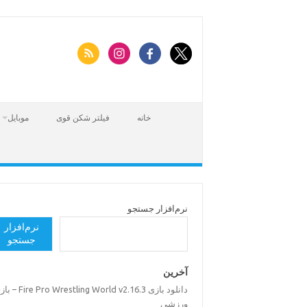
Skip
to
content
خانه
فیلتر شکن قوی
موبایل
نرم‌افزار جستجو
نرم‌افزار
جستجو
آخرین
دانلود بازی Pro Wrestling World v2.16.3
ورزشی