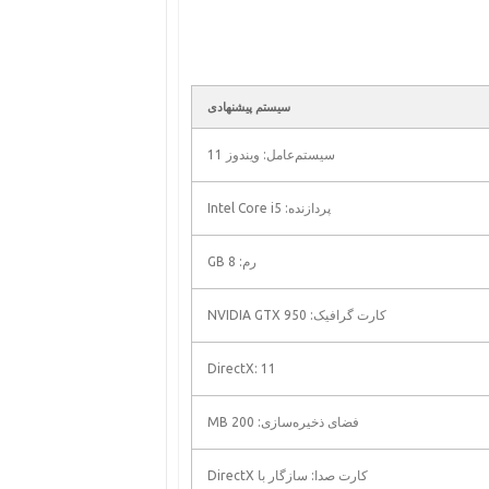
سیستم پیشنهادی
سیستم‌عامل: ویندوز 11
پردازنده: Intel Core i5
رم: 8 GB
کارت گرافیک: NVIDIA GTX 950
DirectX: 11
فضای ذخیره‌سازی: 200 MB
کارت صدا: سازگار با DirectX