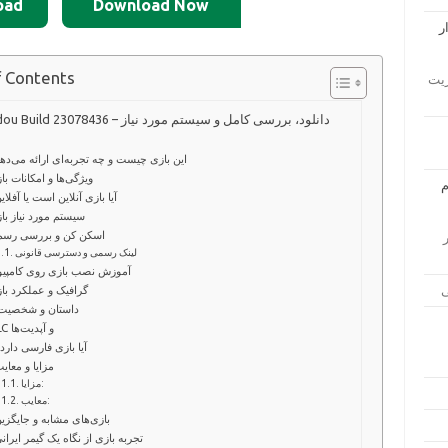
oad
Download Now
f Contents
ار مدیریت
Cascadou Build 23078436 – دانلود، بررسی کامل و 
این بازی چیست و چه تجربه‌ای ارائه می‌ده
ویژگی‌ها و امکانات با
آیا بازی آنلاین است یا آفلای
سیستم مورد نیاز با
اسکن کن و بررسی رسم
زار
لینک رسمی و دسترسی قانونی
آموزش نصب بازی روی کامپیو
گرافیک و عملکرد با
داستان و شخصیت‌
DLC و آپدیت‌ها
آیا بازی فارسی دارد
مزایا و معای
مزایا:
معایب:
بازی‌های مشابه و جایگزی
تجربه بازی از نگاه یک گیمر ایران