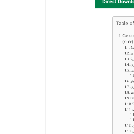
Direct Downl
Table o
سیستم مورد نیاز
(۲۰۲۶)
د؟
زی
ن؟
زی
ی
تر
زی
ها
؟
ب
ن
ی