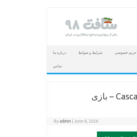
حریم خصوصی
شرایط و ضوابط
درباره ما
تماس
دانلود بازی Cascadou Build 23078436 – بازی
By
admin
|
June 8, 2026