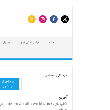
Skip
to
content
خانه
فیلتر شکن قوی
موبایل
نرم‌افزار جستجو
نرم‌افزار
جستجو
آخرین
دانلود بازی Pro Wrestling World v2.16.3
ورزشی