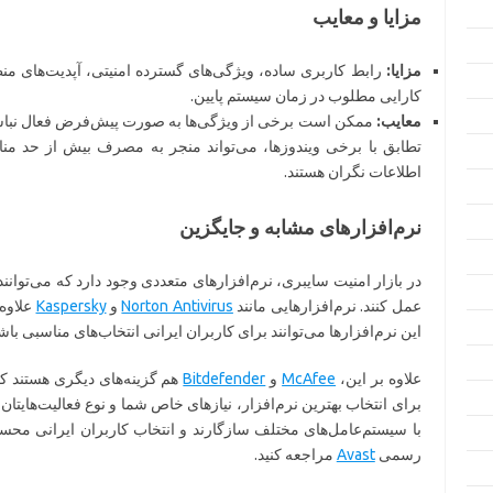
مزایا و معایب
مزایا:
رابط کاربری ساده، ویژگی‌های گسترده امنیتی، آپدیت‌های 
کارایی مطلوب در زمان سیستم پایین.
معایب:
ممکن است برخی از ویژگی‌ها به صورت پیش‌فرض فعال نباشند
تطابق با برخی ویندوزها، می‌تواند منجر به مصرف بیش از حد منا
اطلاعات نگران هستند.
نرم‌افزارهای مشابه و جایگزین
در بازار امنیت سایبری، نرم‌افزارهای متعددی وجود دارد که می‌توانن
عمل کنند. نرم‌افزارهایی مانند
Norton Antivirus
و
Kaspersky
علاوه 
این نرم‌افزارها می‌توانند برای کاربران ایرانی انتخاب‌های مناسبی باش
علاوه بر این،
McAfee
و
Bitdefender
هم گزینه‌های دیگری هستند که
برای انتخاب بهترین نرم‌افزار، نیازهای خاص شما و نوع فعالیت‌هایتان 
با سیستم‌عامل‌های مختلف سازگارند و انتخاب کاربران ایرانی مح
رسمی
Avast
مراجعه کنید.