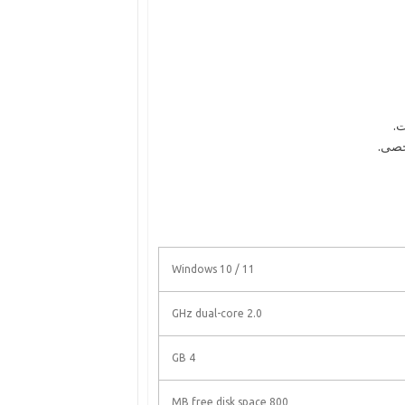
ت.
خصی.
Windows 10 / 11
2.0 GHz dual-core
4 GB
800 MB free disk space