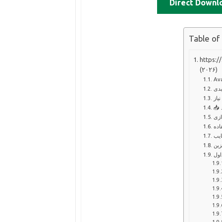
Direct Downl
Table of
معرفی کامل
(۲۰۲۶)
یدی
یاز
ازی
اده
ایب
زین