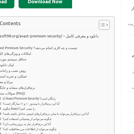
oad
Download Now
 Contents
ار مدیریت
https://soft98.org/avast-premium-security/ – دانلود و 
Avast Premium Security چیست و چه کاری انجام می‌دهد؟
امکانات و ویژگی‌های کل
حداقل سیستم مورد ن
📥 لینک دانلود
روش نصب و راه‌اند
زار
عملکرد و تجربه استف
مزایا و مع
نرم‌افزارهای مشابه و جایگ
سوالات متداول (FAQ)
آیا Avast Premium Security رایگان است؟
آیا این نرم‌افزار با ویندوز ۱۰ و ۱۱ سازگار است؟
چگونه Avast را نصب کنم؟
آیا این نرم‌افزار می‌تواند با سایر نرم‌افزارهای امنیتی تداخل داشته باشد؟
چگونه می‌توانم از پشتیبانی استفاده کنم؟
آیا این نرم‌افزار نیاز به بروزرسانی دارد؟
چگونه می‌تواند از اطلاعات من محافظت کند؟
آیا می‌توانم Avast را روی چند دستگاه نصب کنم؟