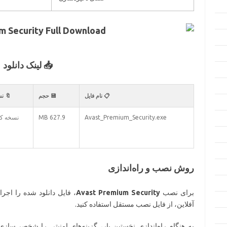
📥 لینک دانلود
📋 نام فایل
💾 حجم
🔖 ن
Avast_Premium_Security.exe
627.9 MB
نسخه ک
روش نصب و راه‌اندازی
برای نصب
Avast Premium Security
، فایل دانلود شده را اجرا
آفلاین، از فایل نصب مستقل استفاده کنید.
به هنگام راه‌اندازی نخستین بار، گزینه‌های امنیتی را شخصی‌سازی