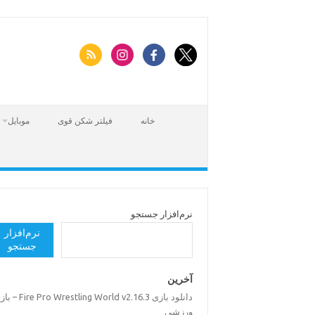
Skip
to
content
خانه
فیلتر شکن قوی
موبایل
نرم‌افزار جستجو
نرم‌افزار
جستجو
آخرین
دانلود بازی Pro Wrestling World v2.16.3
ورزشی