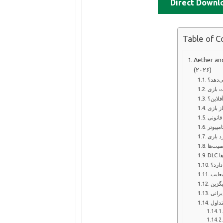
Direct Downl
Table of C
امل و سیستم مورد نیاز
(۲۰۲۶)
ی‌دهد؟
ت بازی
آفلاین؟
ز بازی
انونی
پیوتر
د بازی
یت‌ها
ها
دارد؟
معایب
یگزین
یرانی
داول