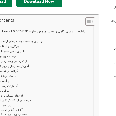
oad
Download Now
ontents
ار مدیریت
Aether and Iron v1.0.607-P2P – دانلود، بررسی ک
این بازی چیست و چه تجربه‌ای ارائه م
ویژگی‌ها و امکانا
آیا بازی آنلاین است یا 
سیستم مورد نیا
لینک رسمی و دسترسی ق
زار
آموزش نصب بازی روی کام
گرافیک و عملکر
داستان و شخص
DLC و آپدیت‌
آیا بازی فارسی 
مزایا و 
بازی‌های مشابه و جا
تجربه بازی از نگاه یک گیمر ا
سوالات مت
آیا بازی آفلاین است؟
سیستم مورد نیاز چیست؟