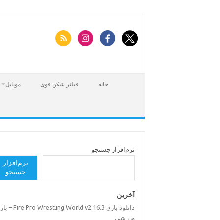
Skip
to
content
خانه
فیلتر شکن قوی
موبایل
نرم‌افزار جستجو
نرم‌افزار
جستجو
آخرین
دانلود بازی Pro Wrestling World v2.16.3
ورزشی