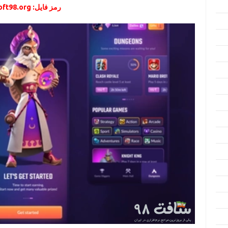
رمز فایل: soft98.org