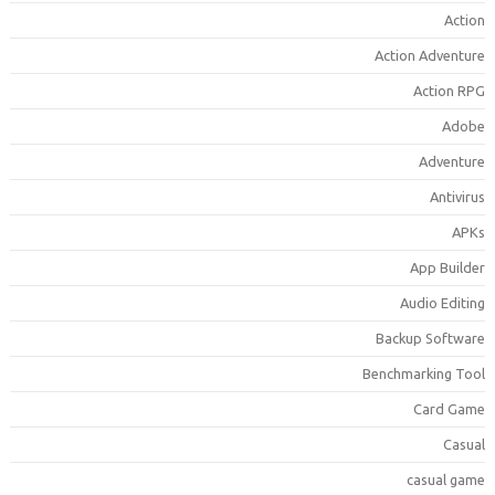
Actio
Action Adventur
Action RP
Adob
Adventur
Antiviru
APK
App Builde
Audio Editin
Backup Softwar
Benchmarking Too
Card Gam
Casua
casual gam