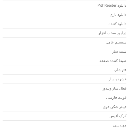
دانلود Pdf Rea
انلود بازی
انلود کننده
رایور سخت افزار
یستم عامل
بیه ساز
بط کننده صفحه
توشاپ
شرده ساز
عال ساز ویندوز
ونت فارسی
یلتر شکن قوی
رک آفیس
هندسی