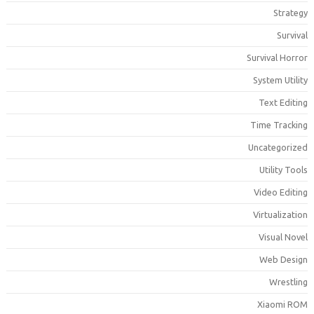
Strateg
Surviva
Survival Horro
System Utilit
Text Editin
Time Trackin
Uncategorize
Utility Tool
Video Editin
Virtualizatio
Visual Nove
Web Desig
Wrestlin
Xiaomi RO