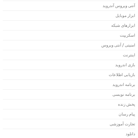
نتی ویروس آندروید
بزار موبایل
بزارهای شبکه
سکریپت
منیتی / آنتی ویروس
ینترنت
ازی اندروید
ازیابی اطلاعات
رنامه اندروید
رنامه نویسی
خش زنده
یام رسان
جارت آموزشی
انلود