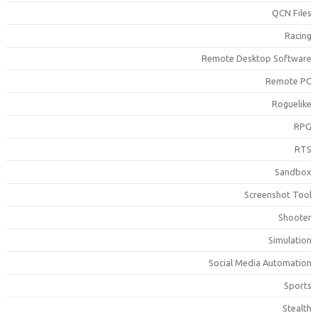
QCN File
Racin
Remote Desktop Softwar
Remote P
Roguelik
RP
RT
Sandbo
Screenshot Too
Shoote
Simulatio
Social Media Automatio
Sport
Stealt