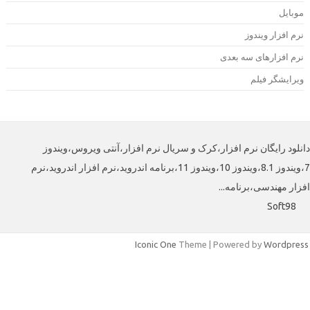
وبایل
رم افزار ویندوز
رم افزارهای سه بعدی
یرایشگر فیلم
لود رایگان نرم افزار،کرک و سریال نرم افزار،آنتی ویروس،ویندوز
7،ویندوز 8.1،ویندوز 10،ویندوز 11،برنامه اندروید،نرم افزار اندروید،نرم
افزار مهندسی،برنامه
Soft98
Iconic One
Theme | Powered by
Wordpre