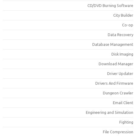
CD/DVD Burning Softwar
City Builde
Co-o
Data Recover
Database Managemen
Disk Imagin
Download Manage
Driver Update
Drivers And Firmwar
Dungeon Crawle
Email Clien
Engineering and Simulatio
Fightin
File Compressio