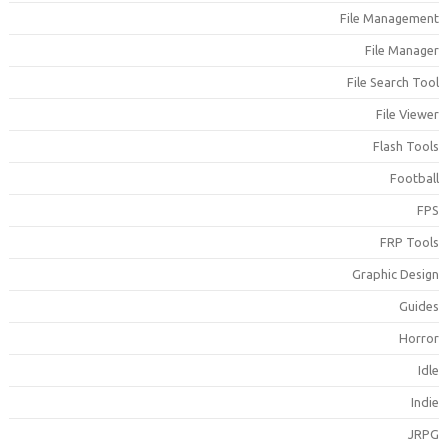
File Managemen
File Manage
File Search Too
File Viewe
Flash Tool
Footbal
FP
FRP Tool
Graphic Desig
Guide
Horro
Idl
Indi
JRP