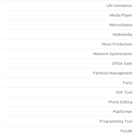
Life Simulatio
Media Playe
Metroidvani
Multimedi
Music Productio
Network Optimizatio
Office Suit
Partition Managemen
Part
PDF Too
Photo Editin
Platforme
Programming Too
Puzzl