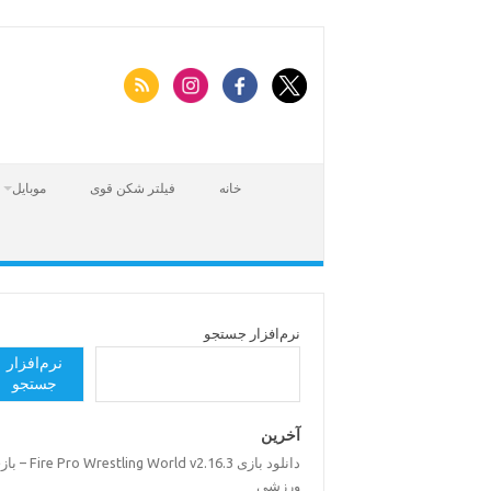
Skip
to
content
خانه
فیلتر شکن قوی
موبایل
نرم‌افزار جستجو
نرم‌افزار
جستجو
آخرین
دانلود بازی Pro Wrestling World v2.16.3
ورزشی