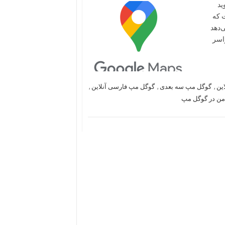
ندروید
 که
‌دهد
راسر
ین
,
گوگل مپ سه بعدی
,
گوگل مپ فارسی آنلاین
,
من در گوگل مپ