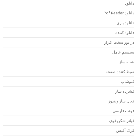
انلود
دانلود Pdf Rea
انلود بازی
انلود کننده
رایور سخت افزار
یستم عامل
بیه ساز
بط کننده صفحه
توشاپ
شرده ساز
عال ساز ویندوز
ونت فارسی
یلتر شکن قوی
رک آفیس