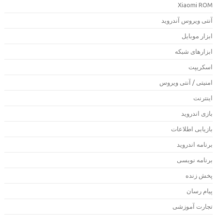
Xiaomi RO
نتی ویروس آندروید
بزار موبایل
بزارهای شبکه
سکریپت
منیتی / آنتی ویروس
ینترنت
ازی اندروید
ازیابی اطلاعات
رنامه اندروید
رنامه نویسی
خش زنده
یام رسان
جارت آموزشی