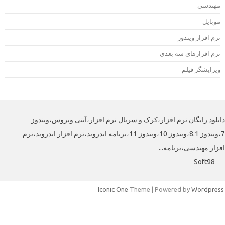
هندسی
وبایل
رم افزار ویندوز
رم افزارهای سه بعدی
یرایشگر فیلم
لود رایگان نرم افزار،کرک و سریال نرم افزار،آنتی ویروس،ویندوز
7،ویندوز 8.1،ویندوز 10،ویندوز 11،برنامه اندروید،نرم افزار اندروید،نرم
افزار مهندسی،برنامه
Soft98
Iconic One
Theme | Powered by
Wordpre