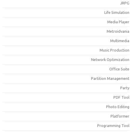
JRP
Life Simulatio
Media Playe
Metroidvani
Multimedi
Music Productio
Network Optimizatio
Office Suit
Partition Managemen
Part
PDF Too
Photo Editin
Platforme
Programming Too