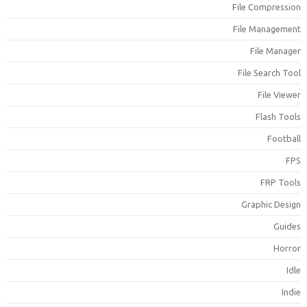
File Compressio
File Managemen
File Manage
File Search Too
File Viewe
Flash Tool
Footbal
FP
FRP Tool
Graphic Desig
Guide
Horro
Idl
Indi