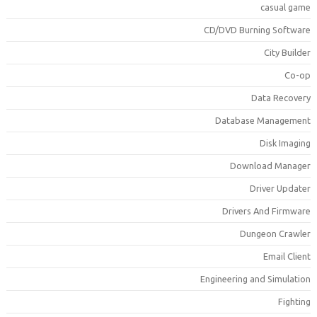
casual gam
CD/DVD Burning Softwar
City Builde
Co-o
Data Recover
Database Managemen
Disk Imagin
Download Manage
Driver Update
Drivers And Firmwar
Dungeon Crawle
Email Clien
Engineering and Simulatio
Fightin