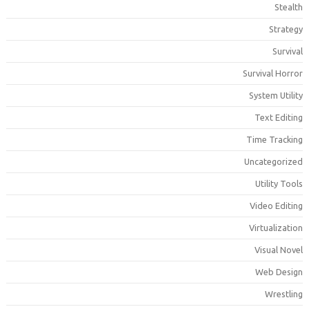
Stealt
Strateg
Surviva
Survival Horro
System Utilit
Text Editin
Time Trackin
Uncategorize
Utility Tool
Video Editin
Virtualizatio
Visual Nove
Web Desig
Wrestlin