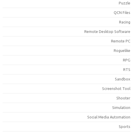
Puzzl
QCN File
Racin
Remote Desktop Softwar
Remote P
Roguelik
RP
RT
Sandbo
Screenshot Too
Shoote
Simulatio
Social Media Automatio
Sport