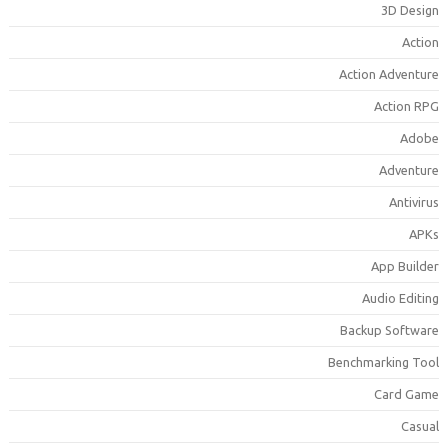
3D Desig
Actio
Action Adventur
Action RP
Adob
Adventur
Antiviru
APK
App Builde
Audio Editin
Backup Softwar
Benchmarking Too
Card Gam
Casua