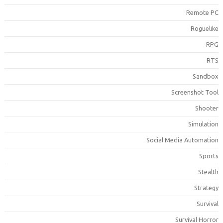
Remote P
Roguelik
RP
RT
Sandbo
Screenshot Too
Shoote
Simulatio
Social Media Automatio
Sport
Stealt
Strateg
Surviva
Survival Horro