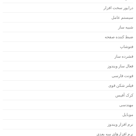
رایور سخت افزار
یستم عامل
بیه ساز
بط کننده صفحه
توشاپ
شرده ساز
عال ساز ویندوز
ونت فارسی
یلتر شکن قوی
رک آفیس
هندسی
وبایل
رم افزار ویندوز
رم افزارهای سه بعدی