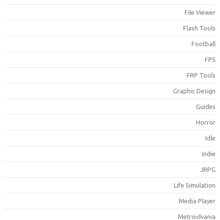
File Viewe
Flash Tool
Footbal
FP
FRP Tool
Graphic Desig
Guide
Horro
Idl
Indi
JRP
Life Simulatio
Media Playe
Metroidvani