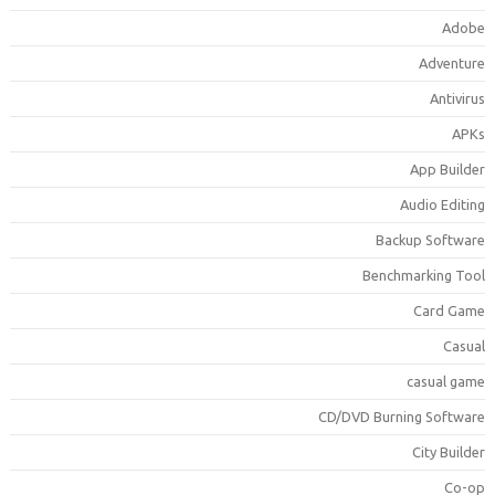
Adob
Adventur
Antiviru
APK
App Builde
Audio Editin
Backup Softwar
Benchmarking Too
Card Gam
Casua
casual gam
CD/DVD Burning Softwar
City Builde
Co-o