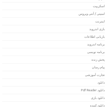
سکریپت
منیتی / آنتی ویروس
ینترنت
ازی اندروید
ازیابی اطلاعات
رنامه اندروید
رنامه نویسی
خش زنده
یام رسان
جارت آموزشی
انلود
لود Pdf Reader
انلود بازی
انلود کننده