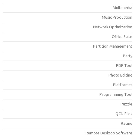
Multimedi
Music Productio
Network Optimizatio
Office Suit
Partition Managemen
Part
PDF Too
Photo Editin
Platforme
Programming Too
Puzzl
QCN File
Racin
Remote Desktop Softwar