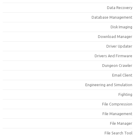
Data Recover
Database Managemen
Disk Imagin
Download Manage
Driver Update
Drivers And Firmwar
Dungeon Crawle
Email Clien
Engineering and Simulatio
Fightin
File Compressio
File Managemen
File Manage
File Search Too