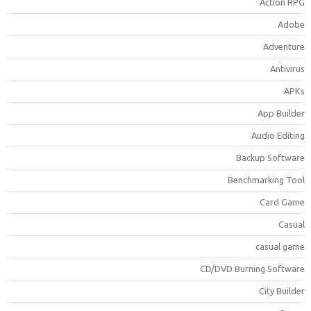
Action RP
Adob
Adventur
Antiviru
APK
App Builde
Audio Editin
Backup Softwar
Benchmarking Too
Card Gam
Casua
casual gam
CD/DVD Burning Softwar
City Builde