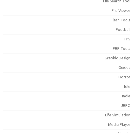
File Search Too
File Viewe
Flash Tool
Footbal
FP
FRP Tool
Graphic Desig
Guide
Horro
Idl
Indi
JRP
Life Simulatio
Media Playe