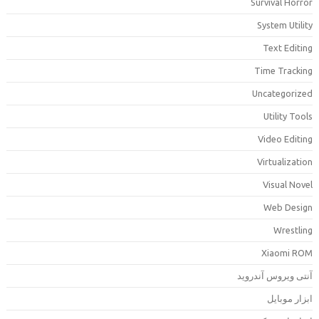
Survival Horro
System Utilit
Text Editin
Time Trackin
Uncategorize
Utility Tool
Video Editin
Virtualizatio
Visual Nove
Web Desig
Wrestlin
Xiaomi RO
نتی ویروس آندروید
بزار موبایل