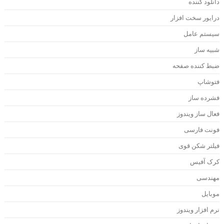
انلود کننده
رایور سخت افزار
یستم عامل
بیه ساز
بط کننده صفحه
توشاپ
شرده ساز
عال ساز ویندوز
ونت فارسی
یلتر شکن قوی
رک آفیس
هندسی
وبایل
رم افزار ویندوز