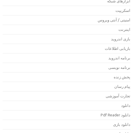
بزارهای شبکه
سکریپت
منیتی / آنتی ویروس
ینترنت
ازی اندروید
ازیابی اطلاعات
رنامه اندروید
رنامه نویسی
خش زنده
یام رسان
جارت آموزشی
انلود
دانلود Pdf Rea
انلود بازی