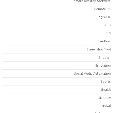
Remote Desktop Softwar
Remote P
Roguelik
RP
RT
Sandbo
Screenshot Too
Shoote
Simulatio
Social Media Automatio
Sport
Stealt
Strateg
Surviva