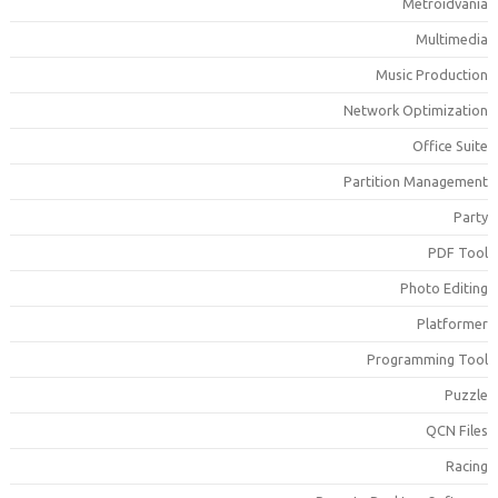
Metroidvani
Multimedi
Music Productio
Network Optimizatio
Office Suit
Partition Managemen
Part
PDF Too
Photo Editin
Platforme
Programming Too
Puzzl
QCN File
Racin