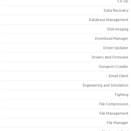
Co-o
Data Recover
Database Managemen
Disk Imagin
Download Manage
Driver Update
Drivers And Firmwar
Dungeon Crawle
Email Clien
Engineering and Simulatio
Fightin
File Compressio
File Managemen
File Manage