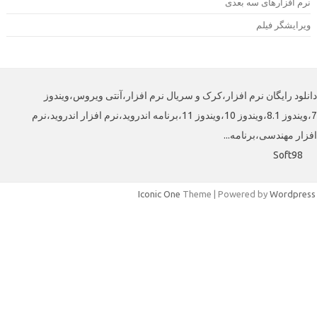
رم افزارهای سه بعدی
یرایشگر فیلم
لود رایگان نرم افزار،کرک و سریال نرم افزار،آنتی ویروس،ویندوز
7،ویندوز 8.1،ویندوز 10،ویندوز 11،برنامه اندروید،نرم افزار اندروید،نرم
افزار مهندسی،برنامه
Soft98
Iconic One
Theme | Powered by
Wordpre