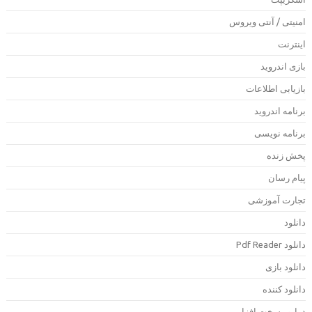
منیتی / آنتی ویروس
ینترنت
ازی اندروید
ازیابی اطلاعات
رنامه اندروید
رنامه نویسی
خش زنده
یام رسان
جارت آموزشی
انلود
دانلود Pdf Rea
انلود بازی
انلود کننده
رایور سخت افزار