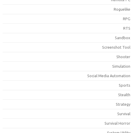
Roguelik
RP
RT
Sandbo
Screenshot Too
Shoote
Simulatio
Social Media Automatio
Sport
Stealt
Strateg
Surviva
Survival Horro
System Utilit