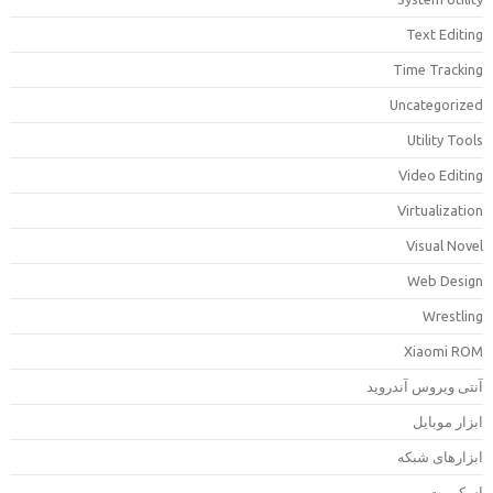
Text Editin
Time Trackin
Uncategorize
Utility Tool
Video Editin
Virtualizatio
Visual Nove
Web Desig
Wrestlin
Xiaomi RO
نتی ویروس آندروید
بزار موبایل
بزارهای شبکه
سکریپت