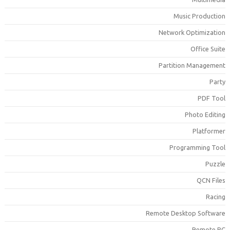
Music Productio
Network Optimizatio
Office Suit
Partition Managemen
Part
PDF Too
Photo Editin
Platforme
Programming Too
Puzzl
QCN File
Racin
Remote Desktop Softwar
Remote P