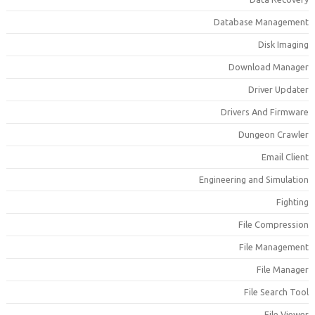
Database Managemen
Disk Imagin
Download Manage
Driver Update
Drivers And Firmwar
Dungeon Crawle
Email Clien
Engineering and Simulatio
Fightin
File Compressio
File Managemen
File Manage
File Search Too
File Viewe