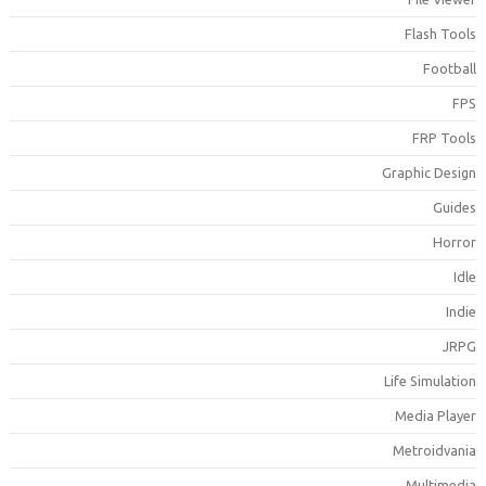
Flash Tool
Footbal
FP
FRP Tool
Graphic Desig
Guide
Horro
Idl
Indi
JRP
Life Simulatio
Media Playe
Metroidvani
Multimedi