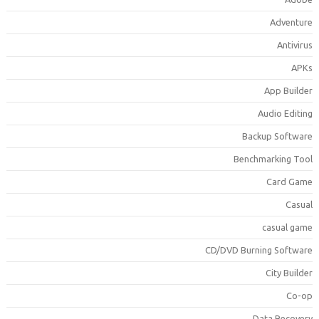
Adventur
Antiviru
APK
App Builde
Audio Editin
Backup Softwar
Benchmarking Too
Card Gam
Casua
casual gam
CD/DVD Burning Softwar
City Builde
Co-o
Data Recover