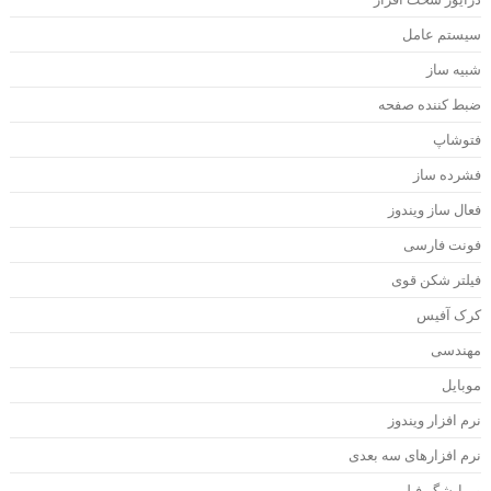
یستم عامل
بیه ساز
بط کننده صفحه
توشاپ
شرده ساز
عال ساز ویندوز
ونت فارسی
یلتر شکن قوی
رک آفیس
هندسی
وبایل
رم افزار ویندوز
رم افزارهای سه بعدی
یرایشگر فیلم