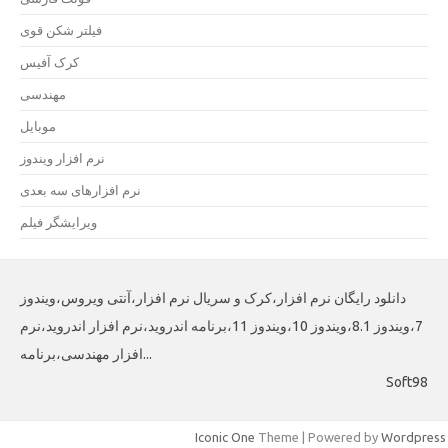
فیلتر شکن قوی
کرک آفیس
مهندسی
موبایل
نرم افزار ویندوز
نرم افزارهای سه بعدی
ویرایشگر فیلم
دانلود رایگان نرم افزار،کرک و سریال نرم افزار،آنتی ویروس،ویندوز
7،ویندوز 8.1،ویندوز 10،ویندوز 11،برنامه اندروید،نرم افزار اندروید،نرم
افزار مهندسی،برنامه...
Soft98
Iconic One
Theme | Powered by
Wordpress