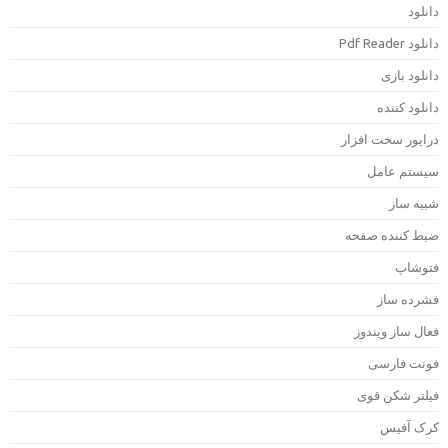
انلود
دانلود Pdf Rea
انلود بازی
انلود کننده
رایور سخت افزار
یستم عامل
بیه ساز
بط کننده صفحه
توشاپ
شرده ساز
عال ساز ویندوز
ونت فارسی
یلتر شکن قوی
رک آفیس