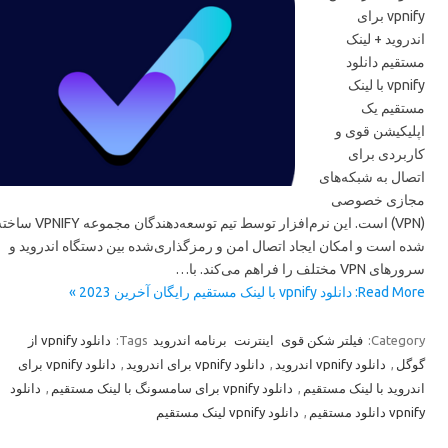
vpnify برای
اندروید + لینک
مستقیم دانلود
vpnify با لینک
مستقیم یک
اپلیکیشن قوی و
کاربردی برای
اتصال به شبکه‌های
مجازی خصوصی
(VPN) است. این نرم‌افزار توسط تیم توسعه‌دهندگان مجموعه VPNIFY ساخته
شده است و امکان ایجاد اتصال امن و رمزگذاری‌شده بین دستگاه اندروید و
سرورهای VPN مختلف را فراهم می‌کند. با…
Read More: دانلود vpnify با لینک مستقیم رایگان آخرین 2023 »
دانلود vpnify از
Tags:
برنامه اندروید
اینترنت
فیلتر شکن قوی
Category:
دانلود vpnify برای
,
دانلود vpnify برای اندروید
,
دانلود vpnify اندروید
,
گوگل
دانلود
,
دانلود vpnify برای سامسونگ با لینک مستقیم
,
اندروید با لینک مستقیم
دانلود vpnify لینک مستقیم
,
vpnify دانلود مستقیم