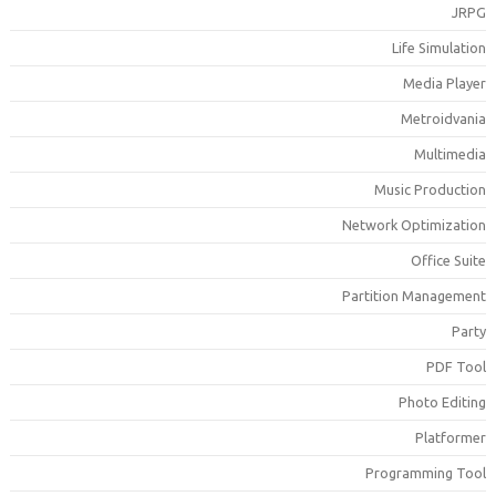
JRP
Life Simulatio
Media Playe
Metroidvani
Multimedi
Music Productio
Network Optimizatio
Office Suit
Partition Managemen
Part
PDF Too
Photo Editin
Platforme
Programming Too