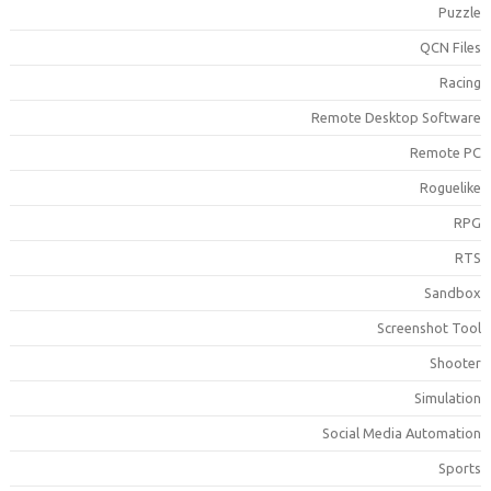
Puzzl
QCN File
Racin
Remote Desktop Softwar
Remote P
Roguelik
RP
RT
Sandbo
Screenshot Too
Shoote
Simulatio
Social Media Automatio
Sport