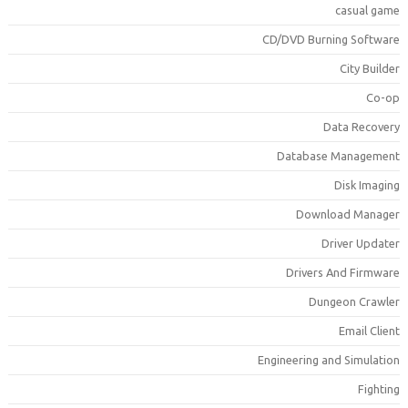
casual gam
CD/DVD Burning Softwar
City Builde
Co-o
Data Recover
Database Managemen
Disk Imagin
Download Manage
Driver Update
Drivers And Firmwar
Dungeon Crawle
Email Clien
Engineering and Simulatio
Fightin