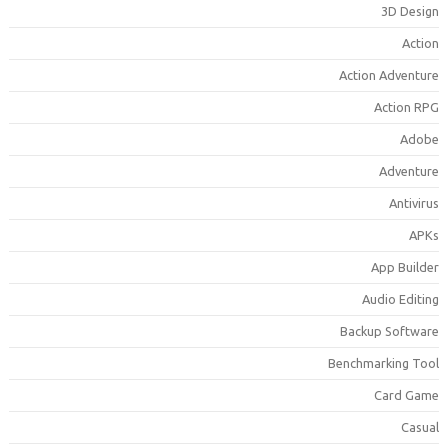
3D Desig
Actio
Action Adventur
Action RP
Adob
Adventur
Antiviru
APK
App Builde
Audio Editin
Backup Softwar
Benchmarking Too
Card Gam
Casua