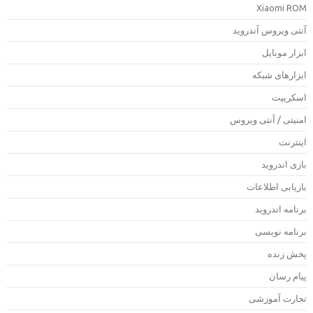
Xiaomi RO
نتی ویروس آندروید
بزار موبایل
بزارهای شبکه
سکریپت
منیتی / آنتی ویروس
ینترنت
ازی اندروید
ازیابی اطلاعات
رنامه اندروید
رنامه نویسی
خش زنده
یام رسان
جارت آموزشی