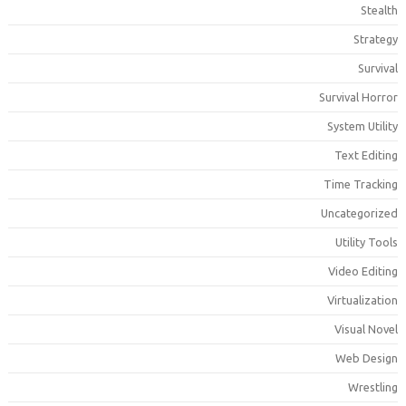
Stealt
Strateg
Surviva
Survival Horro
System Utilit
Text Editin
Time Trackin
Uncategorize
Utility Tool
Video Editin
Virtualizatio
Visual Nove
Web Desig
Wrestlin