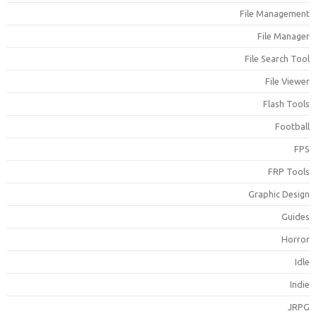
File Managemen
File Manage
File Search Too
File Viewe
Flash Tool
Footbal
FP
FRP Tool
Graphic Desig
Guide
Horro
Idl
Indi
JRP