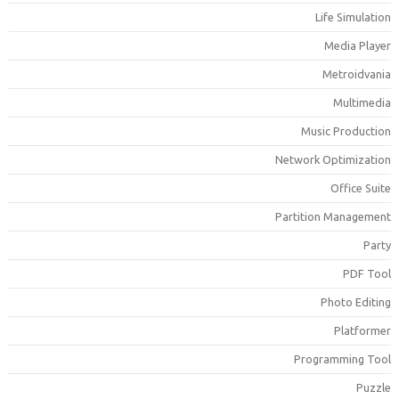
Life Simulatio
Media Playe
Metroidvani
Multimedi
Music Productio
Network Optimizatio
Office Suit
Partition Managemen
Part
PDF Too
Photo Editin
Platforme
Programming Too
Puzzl