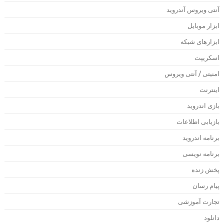
نتی ویروس آندروید
بزار موبایل
بزارهای شبکه
سکریپت
منیتی / آنتی ویروس
ینترنت
ازی اندروید
ازیابی اطلاعات
رنامه اندروید
رنامه نویسی
خش زنده
یام رسان
جارت آموزشی
انلود