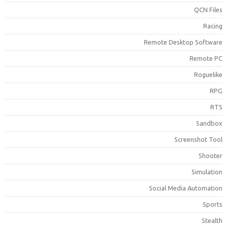
QCN File
Racin
Remote Desktop Softwar
Remote P
Roguelik
RP
RT
Sandbo
Screenshot Too
Shoote
Simulatio
Social Media Automatio
Sport
Stealt