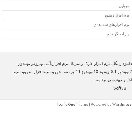
وبایل
رم افزار ویندوز
رم افزارهای سه بعدی
یرایشگر فیلم
لود رایگان نرم افزار،کرک و سریال نرم افزار،آنتی ویروس،ویندوز
7،ویندوز 8.1،ویندوز 10،ویندوز 11،برنامه اندروید،نرم افزار اندروید،نرم
افزار مهندسی،برنامه
Soft98
Iconic One
Theme | Powered by
Wordpre