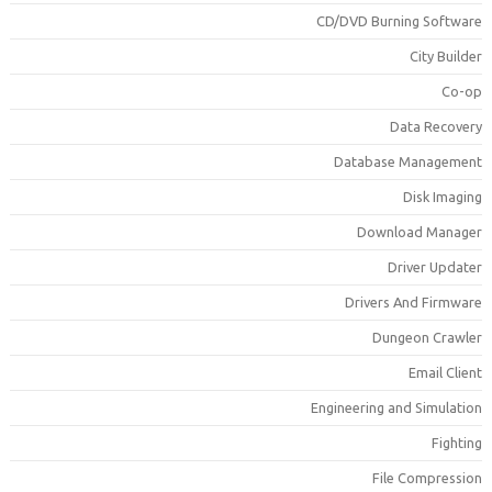
CD/DVD Burning Softwar
City Builde
Co-o
Data Recover
Database Managemen
Disk Imagin
Download Manage
Driver Update
Drivers And Firmwar
Dungeon Crawle
Email Clien
Engineering and Simulatio
Fightin
File Compressio