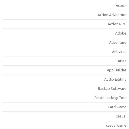
Actio
Action Adventur
Action RP
Adob
Adventur
Antiviru
APK
App Builde
Audio Editin
Backup Softwar
Benchmarking Too
Card Gam
Casua
casual gam