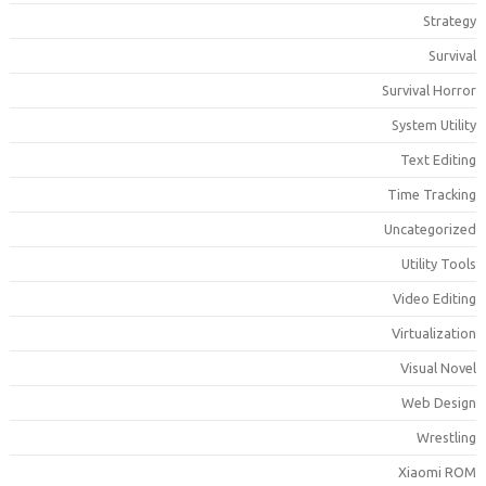
Strateg
Surviva
Survival Horro
System Utilit
Text Editin
Time Trackin
Uncategorize
Utility Tool
Video Editin
Virtualizatio
Visual Nove
Web Desig
Wrestlin
Xiaomi RO