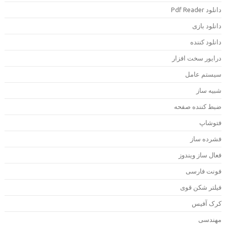
دانلود Pdf Rea
انلود بازی
انلود کننده
رایور سخت افزار
یستم عامل
بیه ساز
بط کننده صفحه
توشاپ
شرده ساز
عال ساز ویندوز
ونت فارسی
یلتر شکن قوی
رک آفیس
هندسی