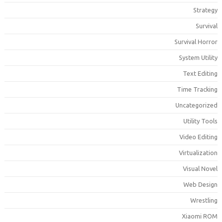
Strateg
Surviva
Survival Horro
System Utilit
Text Editin
Time Trackin
Uncategorize
Utility Tool
Video Editin
Virtualizatio
Visual Nove
Web Desig
Wrestlin
Xiaomi RO