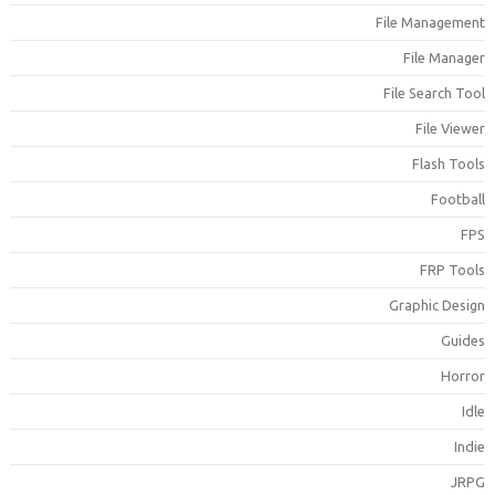
File Managemen
File Manage
File Search Too
File Viewe
Flash Tool
Footbal
FP
FRP Tool
Graphic Desig
Guide
Horro
Idl
Indi
JRP