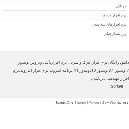
وبایل
رم افزار ویندوز
رم افزارهای سه بعدی
یرایشگر فیلم
لود رایگان نرم افزار،کرک و سریال نرم افزار،آنتی ویروس،ویندوز
7،ویندوز 8.1،ویندوز 10،ویندوز 11،برنامه اندروید،نرم افزار اندروید،نرم
افزار مهندسی،برنامه
Soft98
Iconic One
Theme | Powered by
Wordpre