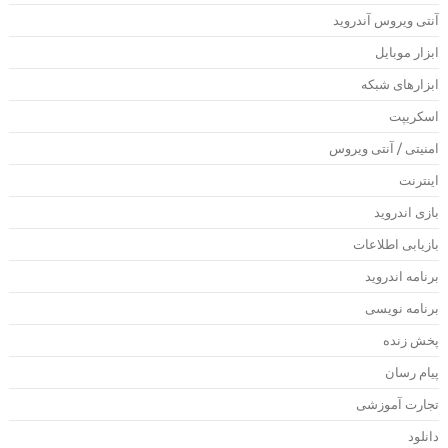
نتی ویروس آندروید
بزار موبایل
بزارهای شبکه
سکریپت
منیتی / آنتی ویروس
ینترنت
ازی اندروید
ازیابی اطلاعات
رنامه اندروید
رنامه نویسی
خش زنده
یام رسان
جارت آموزشی
انلود