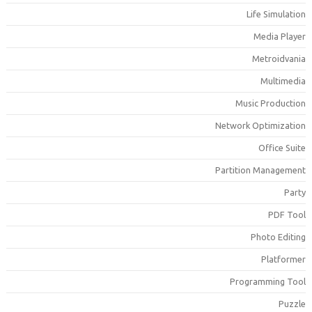
Life Simulatio
Media Playe
Metroidvani
Multimedi
Music Productio
Network Optimizatio
Office Suit
Partition Managemen
Part
PDF Too
Photo Editin
Platforme
Programming Too
Puzzl