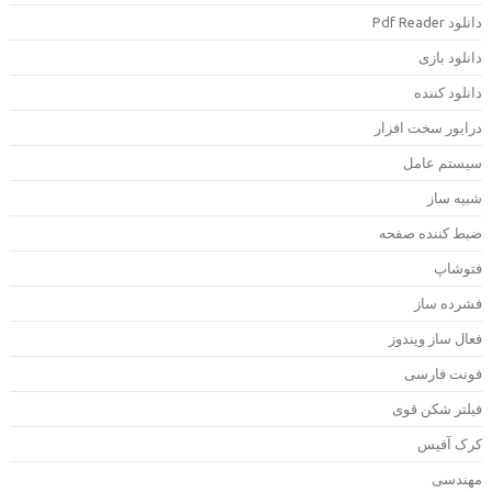
دانلود Pdf Rea
انلود بازی
انلود کننده
رایور سخت افزار
یستم عامل
بیه ساز
بط کننده صفحه
توشاپ
شرده ساز
عال ساز ویندوز
ونت فارسی
یلتر شکن قوی
رک آفیس
هندسی