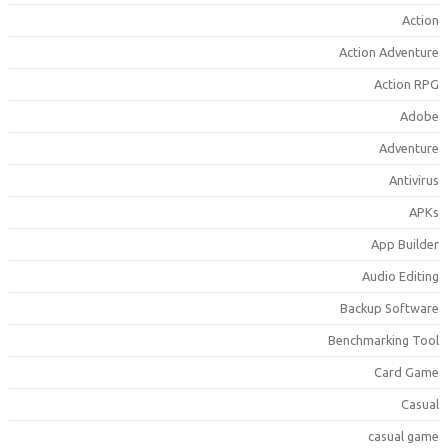
Actio
Action Adventur
Action RP
Adob
Adventur
Antiviru
APK
App Builde
Audio Editin
Backup Softwar
Benchmarking Too
Card Gam
Casua
casual gam