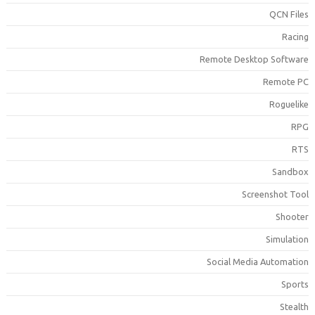
QCN File
Racin
Remote Desktop Softwar
Remote P
Roguelik
RP
RT
Sandbo
Screenshot Too
Shoote
Simulatio
Social Media Automatio
Sport
Stealt