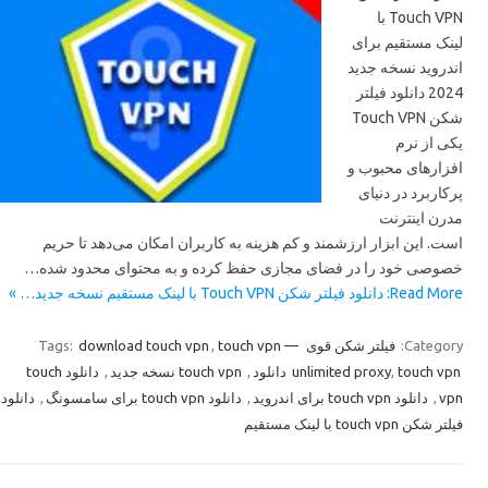
Touch VPN با
لینک مستقیم برای
اندروید نسخه جدید
2024 دانلود فیلتر
شکن Touch VPN
یکی از نرم
افزارهای محبوب و
پرکاربرد در دنیای
مدرن اینترنت
است. این ابزار ارزشمند و کم هزینه به کاربران امکان می‌دهد تا حریم
خصوصی خود را در فضای مجازی حفظ کرده و به محتوای محدود شده…
Read More: دانلود فیلتر شکن Touch VPN با لینک مستقیم نسخه جدید… »
Tags:
download touch vpn
,
touch vpn —
فیلتر شکن قوی
Category:
دانلود touch
,
touch vpn نسخه جدید
,
unlimited proxy
,
touch vpn دانلود
دانلود
,
دانلود touch vpn برای سامسونگ
,
دانلود touch vpn برای اندروید
,
vpn
فیلتر شکن touch vpn با لینک مستقیم