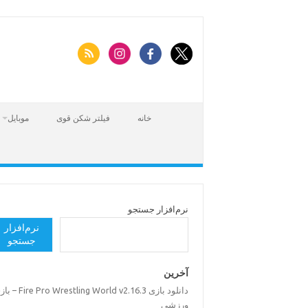
Skip
to
content
خانه
فیلتر شکن قوی
موبایل
نرم‌افزار جستجو
نرم‌افزار
جستجو
آخرین
Fire Pro Wrestling World v2.16.3 – بازی
ورزشی