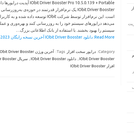
r Booster Pro 10.5.0.139 + Portable آپدیت درایورها دانلود
er Booster یک نرم‌افزار قدرتمند در حوزه‌ی به‌روزرسانی درایورها
است. این نرم‌ IObit توسعه داده شده و به کاربران امکان
می‌دهد درایورهای سیستم خود را به روزرسانی کنند و بهره‌وری و عمل
دانلود Ap
سیستم را بهبود بخشند. با استفاده از بانک اطلاعاتی بزرگ…
Read More: دانلود IObit Driver Booster آخرین نسخه رایگان 2023 »
آخرین ورژن IObit Driver Booster
Tags:
درایور سخت افزار
Category:
سریال IObit Driver Booster
,
دانلود IObit Driver Booster
,
IObit Driver Booster
افزار IObit Driver Booster
لود