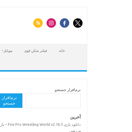
Skip
to
content
خانه
فیلتر شکن قوی
موبایل
نرم‌افزار جستجو
نرم‌افزار
جستجو
آخرین
Fire Pro Wrestling World v2.16.3 – بازی
ورزشی