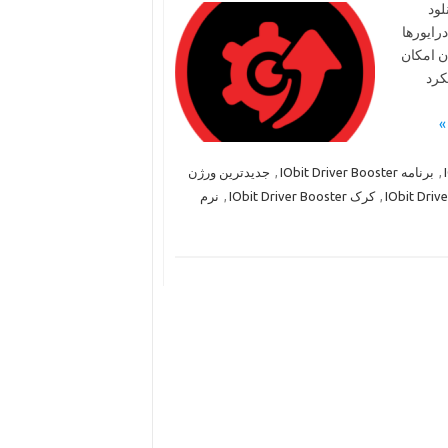
IObit Drive
IObit Driv
افزار توسط شرکت
کرد
جدیدترین ورژن
,
برنامه IObit Driver Booster
,
نرم
,
کرک IObit Driver Booster
,