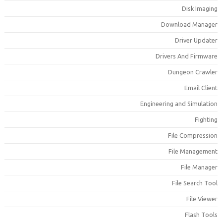
Disk Imagin
Download Manage
Driver Update
Drivers And Firmwar
Dungeon Crawle
Email Clien
Engineering and Simulatio
Fightin
File Compressio
File Managemen
File Manage
File Search Too
File Viewe
Flash Tool