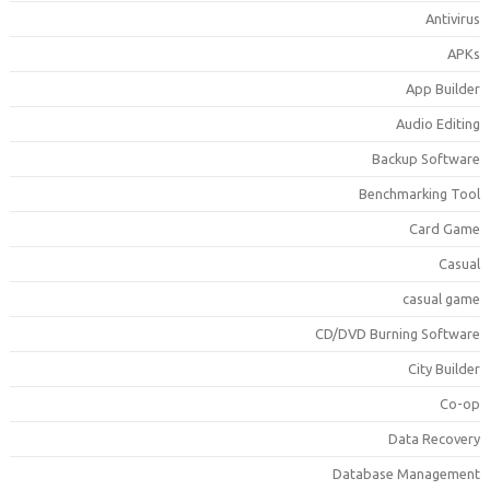
Antiviru
APK
App Builde
Audio Editin
Backup Softwar
Benchmarking Too
Card Gam
Casua
casual gam
CD/DVD Burning Softwar
City Builde
Co-o
Data Recover
Database Managemen