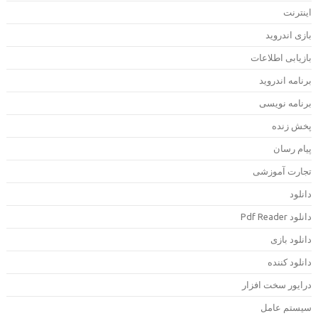
ینترنت
ازی اندروید
ازیابی اطلاعات
رنامه اندروید
رنامه نویسی
خش زنده
یام رسان
جارت آموزشی
انلود
دانلود Pdf Rea
انلود بازی
انلود کننده
رایور سخت افزار
یستم عامل