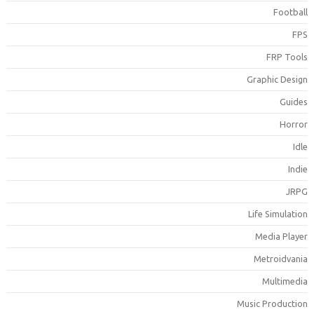
Footbal
FP
FRP Tool
Graphic Desig
Guide
Horro
Idl
Indi
JRP
Life Simulatio
Media Playe
Metroidvani
Multimedi
Music Productio