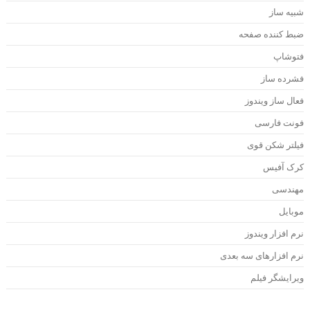
بیه ساز
بط کننده صفحه
توشاپ
شرده ساز
عال ساز ویندوز
ونت فارسی
یلتر شکن قوی
رک آفیس
هندسی
وبایل
رم افزار ویندوز
رم افزارهای سه بعدی
یرایشگر فیلم