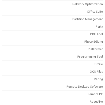
Network Optimizatio
Office Suit
Partition Managemen
Part
PDF Too
Photo Editin
Platforme
Programming Too
Puzzl
QCN File
Racin
Remote Desktop Softwar
Remote P
Roguelik