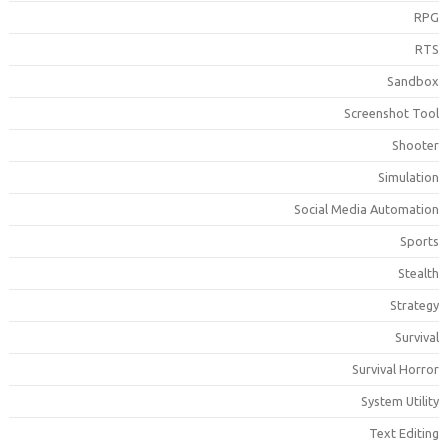
RP
RT
Sandbo
Screenshot Too
Shoote
Simulatio
Social Media Automatio
Sport
Stealt
Strateg
Surviva
Survival Horro
System Utilit
Text Editin