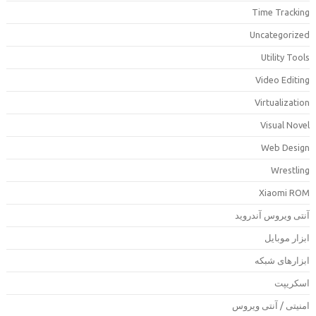
Time Trackin
Uncategorize
Utility Tool
Video Editin
Virtualizatio
Visual Nove
Web Desig
Wrestlin
Xiaomi RO
نتی ویروس آندروید
بزار موبایل
بزارهای شبکه
سکریپت
منیتی / آنتی ویروس