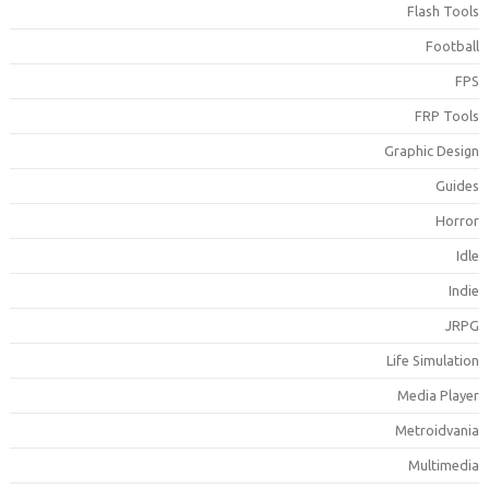
Flash Tool
Footbal
FP
FRP Tool
Graphic Desig
Guide
Horro
Idl
Indi
JRP
Life Simulatio
Media Playe
Metroidvani
Multimedi