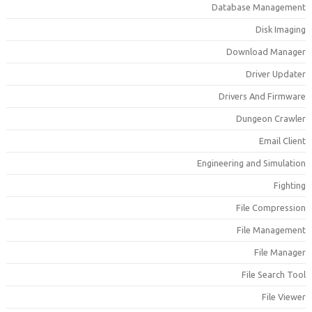
Database Managemen
Disk Imagin
Download Manage
Driver Update
Drivers And Firmwar
Dungeon Crawle
Email Clien
Engineering and Simulatio
Fightin
File Compressio
File Managemen
File Manage
File Search Too
File Viewe