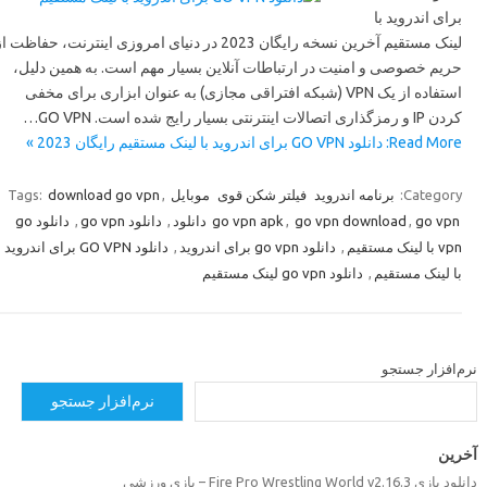
برای اندروید با
لینک مستقیم آخرین نسخه رایگان 2023 در دنیای امروزی اینترنت، حفاظت از
حریم خصوصی و امنیت در ارتباطات آنلاین بسیار مهم است. به همین دلیل،
استفاده از یک VPN (شبکه افتراقی مجازی) به عنوان ابزاری برای مخفی
کردن IP و رمزگذاری اتصالات اینترنتی بسیار رایج شده است. GO VPN…
Read More: دانلود GO VPN برای اندروید با لینک مستقیم رایگان 2023 »
Tags:
download go vpn
,
موبایل
فیلتر شکن قوی
برنامه اندروید
Category:
دانلود go
,
دانلود go vpn
,
go vpn apk
,
go vpn download
,
go vpn دانلود
دانلود GO VPN برای اندروید
,
دانلود go vpn برای اندروید
,
vpn با لینک مستقیم
دانلود go vpn لینک مستقیم
,
با لینک مستقیم
رم‌افزار جستجو
نرم‌افزار جستجو
خرین
دانلود بازی Fire Pro Wrestling World v2.16.3 –  ورزشی