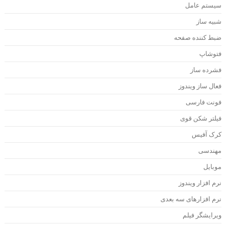
یستم عامل
بیه ساز
بط کننده صفحه
توشاپ
شرده ساز
عال ساز ویندوز
ونت فارسی
یلتر شکن قوی
رک آفیس
هندسی
وبایل
رم افزار ویندوز
رم افزارهای سه بعدی
یرایشگر فیلم