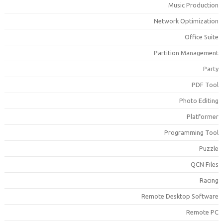
Music Productio
Network Optimizatio
Office Suit
Partition Managemen
Part
PDF Too
Photo Editin
Platforme
Programming Too
Puzzl
QCN File
Racin
Remote Desktop Softwar
Remote P