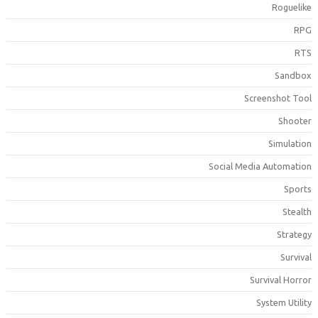
Roguelik
RP
RT
Sandbo
Screenshot Too
Shoote
Simulatio
Social Media Automatio
Sport
Stealt
Strateg
Surviva
Survival Horro
System Utilit