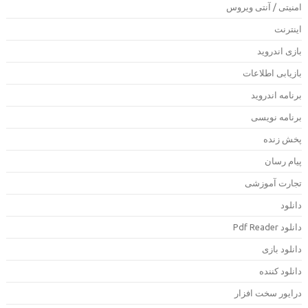
منیتی / آنتی ویروس
ینترنت
ازی اندروید
ازیابی اطلاعات
رنامه اندروید
رنامه نویسی
خش زنده
یام رسان
جارت آموزشی
انلود
دانلود Pdf Rea
انلود بازی
انلود کننده
رایور سخت افزار