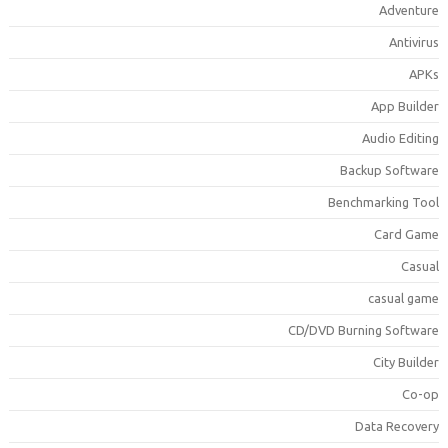
Adventur
Antiviru
APK
App Builde
Audio Editin
Backup Softwar
Benchmarking Too
Card Gam
Casua
casual gam
CD/DVD Burning Softwar
City Builde
Co-o
Data Recover