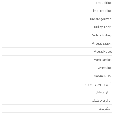
Text Editin
Time Trackin
Uncategorize
Utility Tool
Video Editin
Virtualizatio
Visual Nove
Web Desig
Wrestlin
Xiaomi RO
نتی ویروس آندروید
بزار موبایل
بزارهای شبکه
سکریپت