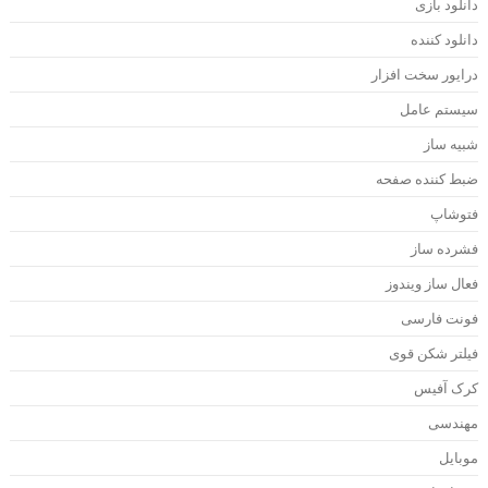
انلود بازی
انلود کننده
رایور سخت افزار
یستم عامل
بیه ساز
بط کننده صفحه
توشاپ
شرده ساز
عال ساز ویندوز
ونت فارسی
یلتر شکن قوی
رک آفیس
هندسی
وبایل