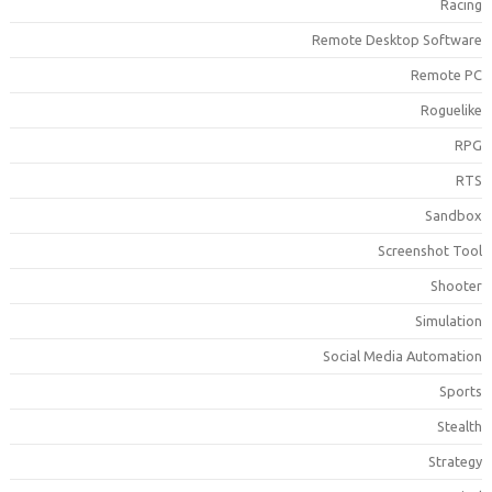
Racin
Remote Desktop Softwar
Remote P
Roguelik
RP
RT
Sandbo
Screenshot Too
Shoote
Simulatio
Social Media Automatio
Sport
Stealt
Strateg