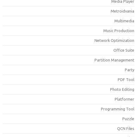
Media Playe
Metroidvani
Multimedi
Music Productio
Network Optimizatio
Office Suit
Partition Managemen
Part
PDF Too
Photo Editin
Platforme
Programming Too
Puzzl
QCN File