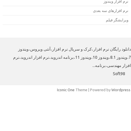
رم افزار ویندوز
رم افزارهای سه بعدی
یرایشگر فیلم
لود رایگان نرم افزار،کرک و سریال نرم افزار،آنتی ویروس،ویندوز
7،ویندوز 8.1،ویندوز 10،ویندوز 11،برنامه اندروید،نرم افزار اندروید،نرم
افزار مهندسی،برنامه
Soft98
Iconic One
Theme | Powered by
Wordpre