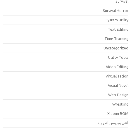
Surviva
Survival Horro
System Utilit
Text Editin
Time Trackin
Uncategorize
Utility Tool
Video Editin
Virtualizatio
Visual Nove
Web Desig
Wrestlin
Xiaomi RO
نتی ویروس آندروید