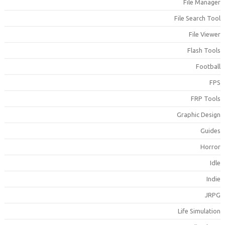
File Manage
File Search Too
File Viewe
Flash Tool
Footbal
FP
FRP Tool
Graphic Desig
Guide
Horro
Idl
Indi
JRP
Life Simulatio