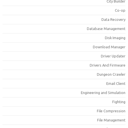
City Builde
Co-o
Data Recover
Database Managemen
Disk Imagin
Download Manage
Driver Update
Drivers And Firmwar
Dungeon Crawle
Email Clien
Engineering and Simulatio
Fightin
File Compressio
File Managemen