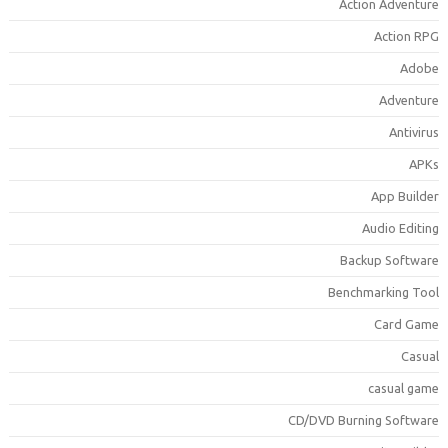
Action Adventur
Action RP
Adob
Adventur
Antiviru
APK
App Builde
Audio Editin
Backup Softwar
Benchmarking Too
Card Gam
Casua
casual gam
CD/DVD Burning Softwar