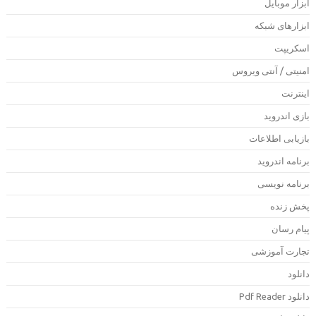
بزار موبایل
بزارهای شبکه
سکریپت
منیتی / آنتی ویروس
ینترنت
ازی اندروید
ازیابی اطلاعات
رنامه اندروید
رنامه نویسی
خش زنده
یام رسان
جارت آموزشی
انلود
دانلود Pdf Rea