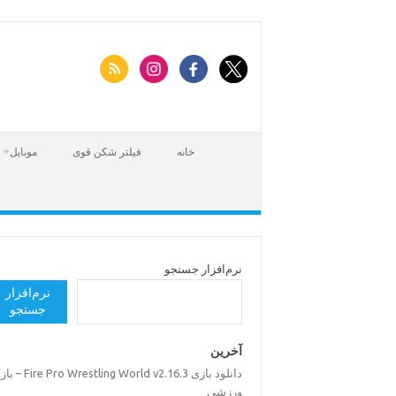
Skip
to
content
خانه
فیلتر شکن قوی
موبایل
نرم‌افزار جستجو
نرم‌افزار
جستجو
آخرین
دانلود بازی Pro Wrestling World v2.16.3
ورزشی