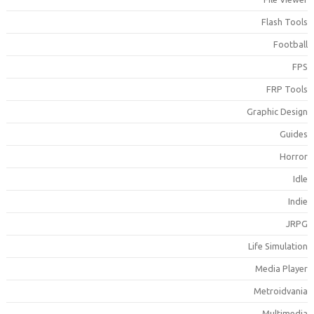
Flash Tool
Footbal
FP
FRP Tool
Graphic Desig
Guide
Horro
Idl
Indi
JRP
Life Simulatio
Media Playe
Metroidvani
Multimedi