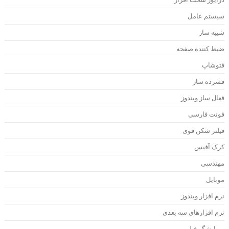
یستم عامل
بیه ساز
بط کننده صفحه
توشاپ
شرده ساز
عال ساز ویندوز
ونت فارسی
یلتر شکن قوی
رک آفیس
هندسی
وبایل
رم افزار ویندوز
رم افزارهای سه بعدی
یرایشگر فیلم