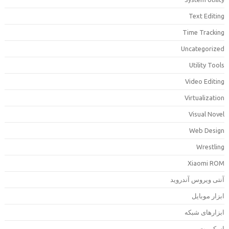
Text Editin
Time Trackin
Uncategorize
Utility Tool
Video Editin
Virtualizatio
Visual Nove
Web Desig
Wrestlin
Xiaomi RO
نتی ویروس آندروید
بزار موبایل
بزارهای شبکه
سکریپت