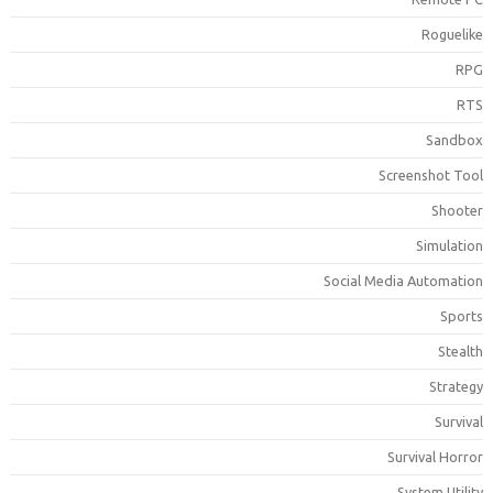
Roguelik
RP
RT
Sandbo
Screenshot Too
Shoote
Simulatio
Social Media Automatio
Sport
Stealt
Strateg
Surviva
Survival Horro
System Utilit