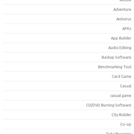
Adventur
Antiviru
APK
App Builde
Audio Editin
Backup Softwar
Benchmarking Too
Card Gam
Casua
casual gam
CD/DVD Burning Softwar
City Builde
Co-o
Data Recover