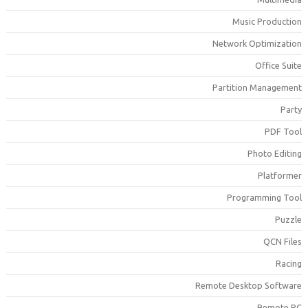
Music Productio
Network Optimizatio
Office Suit
Partition Managemen
Part
PDF Too
Photo Editin
Platforme
Programming Too
Puzzl
QCN File
Racin
Remote Desktop Softwar
Remote P