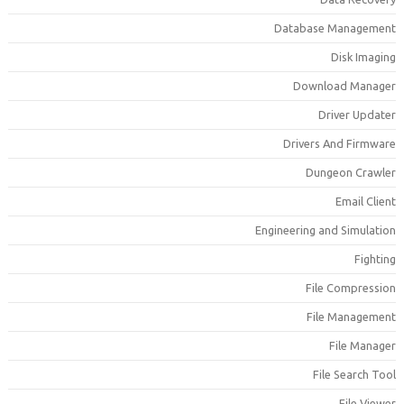
Database Managemen
Disk Imagin
Download Manage
Driver Update
Drivers And Firmwar
Dungeon Crawle
Email Clien
Engineering and Simulatio
Fightin
File Compressio
File Managemen
File Manage
File Search Too
File Viewe