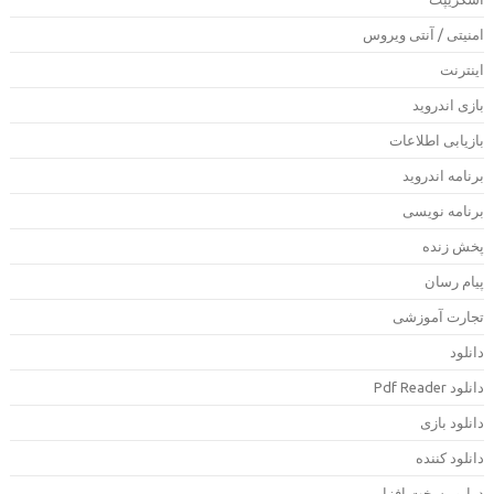
منیتی / آنتی ویروس
ینترنت
ازی اندروید
ازیابی اطلاعات
رنامه اندروید
رنامه نویسی
خش زنده
یام رسان
جارت آموزشی
انلود
دانلود Pdf Rea
انلود بازی
انلود کننده
رایور سخت افزار