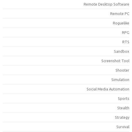
Remote Desktop Softwar
Remote P
Roguelik
RP
RT
Sandbo
Screenshot Too
Shoote
Simulatio
Social Media Automatio
Sport
Stealt
Strateg
Surviva