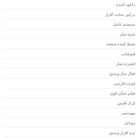
انلود کننده
رایور سخت افزار
یستم عامل
بیه ساز
بط کننده صفحه
توشاپ
شرده ساز
عال ساز ویندوز
ونت فارسی
یلتر شکن قوی
رک آفیس
هندسی
وبایل
رم افزار ویندوز