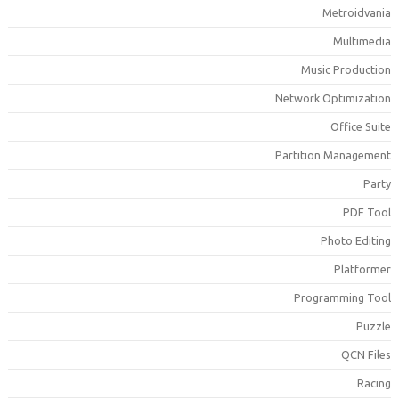
Metroidvani
Multimedi
Music Productio
Network Optimizatio
Office Suit
Partition Managemen
Part
PDF Too
Photo Editin
Platforme
Programming Too
Puzzl
QCN File
Racin