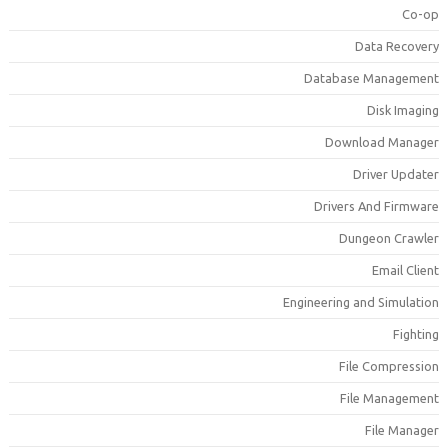
Co-o
Data Recover
Database Managemen
Disk Imagin
Download Manage
Driver Update
Drivers And Firmwar
Dungeon Crawle
Email Clien
Engineering and Simulatio
Fightin
File Compressio
File Managemen
File Manage