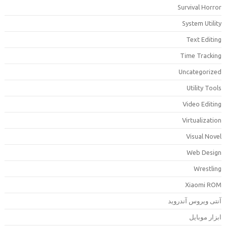
Survival Horro
System Utilit
Text Editin
Time Trackin
Uncategorize
Utility Tool
Video Editin
Virtualizatio
Visual Nove
Web Desig
Wrestlin
Xiaomi RO
نتی ویروس آندروید
بزار موبایل