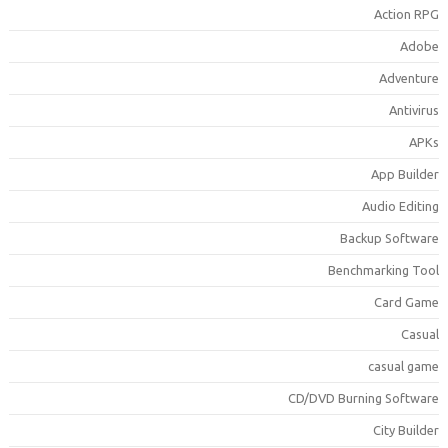
Action RP
Adob
Adventur
Antiviru
APK
App Builde
Audio Editin
Backup Softwar
Benchmarking Too
Card Gam
Casua
casual gam
CD/DVD Burning Softwar
City Builde