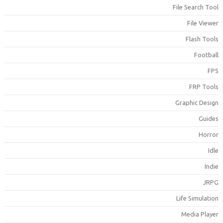
File Search Too
File Viewe
Flash Tool
Footbal
FP
FRP Tool
Graphic Desig
Guide
Horro
Idl
Indi
JRP
Life Simulatio
Media Playe