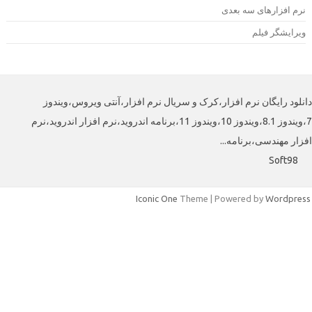
رم افزارهای سه بعدی
یرایشگر فیلم
لود رایگان نرم افزار،کرک و سریال نرم افزار،آنتی ویروس،ویندوز
7،ویندوز 8.1،ویندوز 10،ویندوز 11،برنامه اندروید،نرم افزار اندروید،نرم
افزار مهندسی،برنامه
Soft98
Iconic One
Theme | Powered by
Wordpre