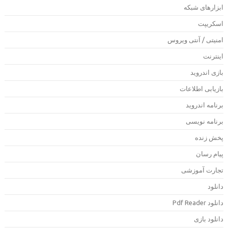
بزارهای شبکه
سکریپت
منیتی / آنتی ویروس
ینترنت
ازی اندروید
ازیابی اطلاعات
رنامه اندروید
رنامه نویسی
خش زنده
یام رسان
جارت آموزشی
انلود
دانلود Pdf Rea
انلود بازی