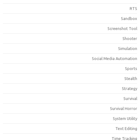
RT
Sandbo
Screenshot Too
Shoote
Simulatio
Social Media Automatio
Sport
Stealt
Strateg
Surviva
Survival Horro
System Utilit
Text Editin
Time Trackin