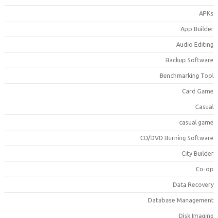
APK
App Builde
Audio Editin
Backup Softwar
Benchmarking Too
Card Gam
Casua
casual gam
CD/DVD Burning Softwar
City Builde
Co-o
Data Recover
Database Managemen
Disk Imagin