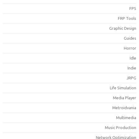
FP
FRP Tool
Graphic Desig
Guide
Horro
Idl
Indi
JRP
Life Simulatio
Media Playe
Metroidvani
Multimedi
Music Productio
Network Optimizatio