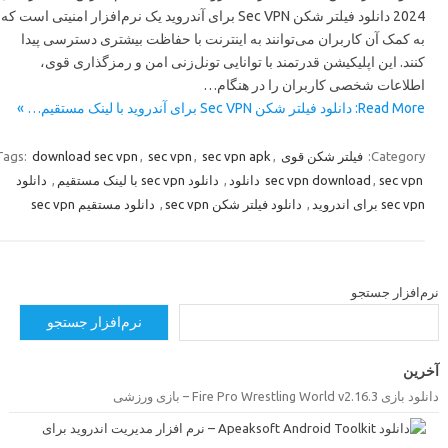
2024 دانلود فیلتر شکن Sec VPN برای آندروید یک نرم‌افزار امنیتی است که
به کمک آن کاربران می‌توانند به اینترنت با حفاظت بیشتری دسترسی پیدا
کنند. این اپلیکیشن قدرتمند با توانایی تونل‌زنی امن و رمزگذاری قوی،
اطلاعات شخصی کاربران را در هنگام…
Read More: دانلود فیلتر شکن Sec VPN برای آندروید با لینک مستقیم… »
Tags:
download sec vpn
,
sec vpn
,
sec vpn apk
,
فیلتر شکن قوی
Category:
دانلود
,
دانلود sec vpn با لینک مستقیم
,
sec vpn download
,
sec vpn دانلود
دانلود مستقیم sec vpn
,
دانلود فیلتر شکن sec vpn
,
sec vpn برای اندروید
رم‌افزار جستجو
نرم‌افزار جستجو
خرین
دانلود بازی Fire Pro Wrestling World v2.16.3 –  ورزشی