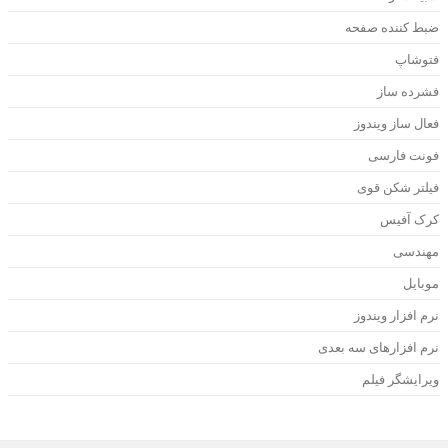
بط کننده صفحه
توشاپ
شرده ساز
عال ساز ویندوز
ونت فارسی
یلتر شکن قوی
رک آفیس
هندسی
وبایل
رم افزار ویندوز
رم افزارهای سه بعدی
یرایشگر فیلم