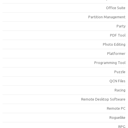
Office Suit
Partition Managemen
Part
PDF Too
Photo Editin
Platforme
Programming Too
Puzzl
QCN File
Racin
Remote Desktop Softwar
Remote P
Roguelik
RP