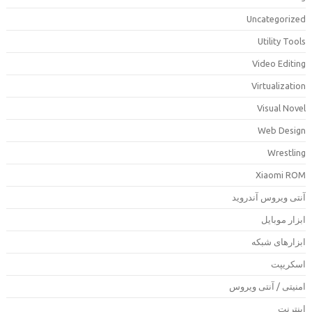
Uncategorize
Utility Tool
Video Editin
Virtualizatio
Visual Nove
Web Desig
Wrestlin
Xiaomi RO
نتی ویروس آندروید
بزار موبایل
بزارهای شبکه
سکریپت
منیتی / آنتی ویروس
ینترنت