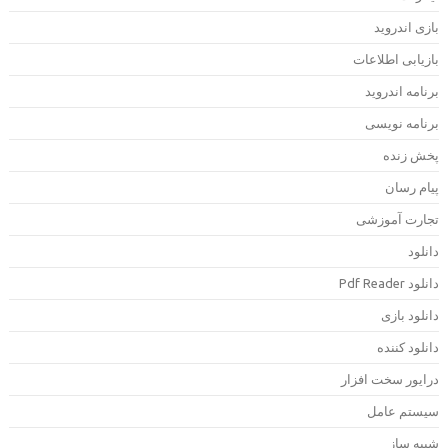
ازی اندروید
ازیابی اطلاعات
رنامه اندروید
رنامه نویسی
خش زنده
یام رسان
جارت آموزشی
انلود
دانلود Pdf Rea
انلود بازی
انلود کننده
رایور سخت افزار
یستم عامل
بیه ساز