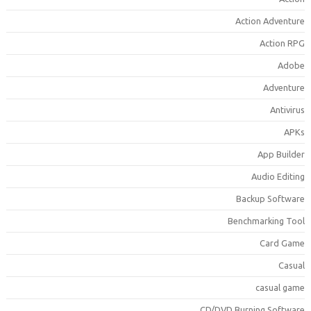
Action Adventur
Action RP
Adob
Adventur
Antiviru
APK
App Builde
Audio Editin
Backup Softwar
Benchmarking Too
Card Gam
Casua
casual gam
CD/DVD Burning Softwar