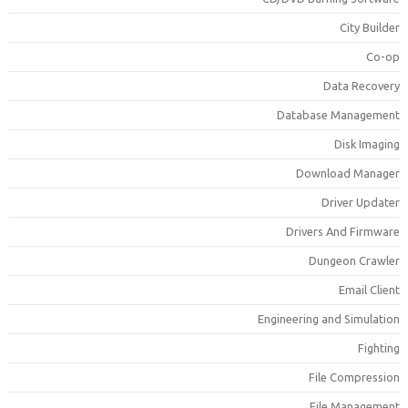
City Builde
Co-o
Data Recover
Database Managemen
Disk Imagin
Download Manage
Driver Update
Drivers And Firmwar
Dungeon Crawle
Email Clien
Engineering and Simulatio
Fightin
File Compressio
File Managemen