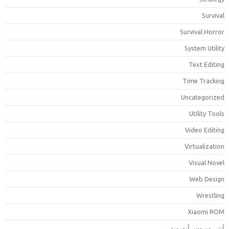
Surviva
Survival Horro
System Utilit
Text Editin
Time Trackin
Uncategorize
Utility Tool
Video Editin
Virtualizatio
Visual Nove
Web Desig
Wrestlin
Xiaomi RO
نتی ویروس آندروید