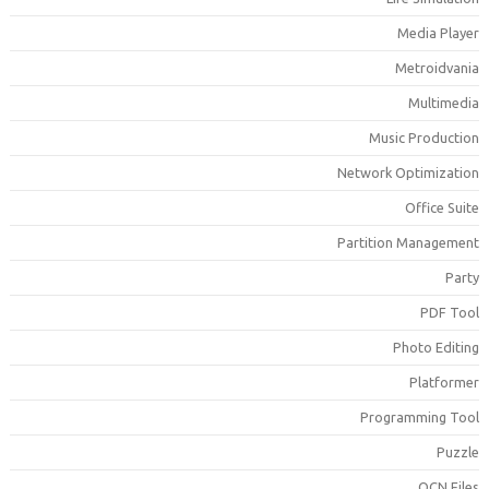
Media Playe
Metroidvani
Multimedi
Music Productio
Network Optimizatio
Office Suit
Partition Managemen
Part
PDF Too
Photo Editin
Platforme
Programming Too
Puzzl
QCN File