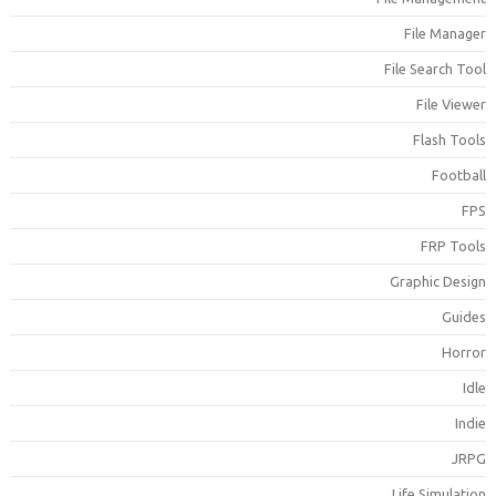
File Manage
File Search Too
File Viewe
Flash Tool
Footbal
FP
FRP Tool
Graphic Desig
Guide
Horro
Idl
Indi
JRP
Life Simulatio