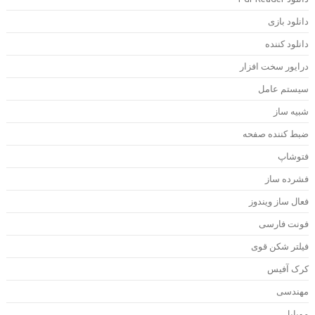
انلود بازی
انلود کننده
رایور سخت افزار
یستم عامل
بیه ساز
بط کننده صفحه
توشاپ
شرده ساز
عال ساز ویندوز
ونت فارسی
یلتر شکن قوی
رک آفیس
هندسی
وبایل