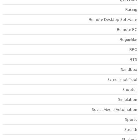
Racin
Remote Desktop Softwar
Remote P
Roguelik
RP
RT
Sandbo
Screenshot Too
Shoote
Simulatio
Social Media Automatio
Sport
Stealt
Strateg