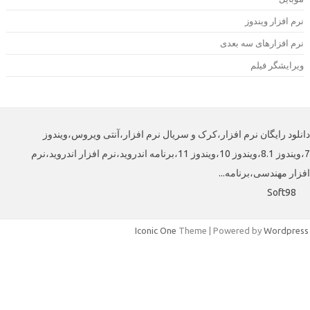
رم افزار ویندوز
رم افزارهای سه بعدی
یرایشگر فیلم
لود رایگان نرم افزار،کرک و سریال نرم افزار،آنتی ویروس،ویندوز
7،ویندوز 8.1،ویندوز 10،ویندوز 11،برنامه اندروید،نرم افزار اندروید،نرم
ار مهندسی،برنامه...
Soft98
Iconic One
Theme | Powered by
Wordpre