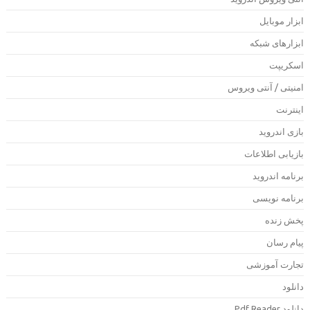
بزار موبایل
بزارهای شبکه
سکریپت
منیتی / آنتی ویروس
ینترنت
ازی اندروید
ازیابی اطلاعات
رنامه اندروید
رنامه نویسی
خش زنده
یام رسان
جارت آموزشی
انلود
لود Pdf Reader