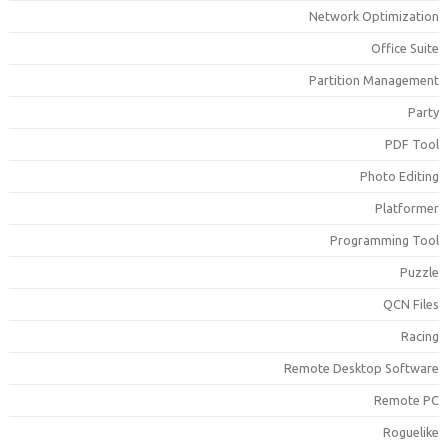
Network Optimizatio
Office Suit
Partition Managemen
Part
PDF Too
Photo Editin
Platforme
Programming Too
Puzzl
QCN File
Racin
Remote Desktop Softwar
Remote P
Roguelik