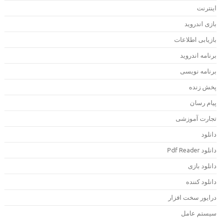
ینترنت
ازی اندروید
ازیابی اطلاعات
رنامه اندروید
رنامه نویسی
خش زنده
یام رسان
جارت آموزشی
انلود
دانلود Pdf Rea
انلود بازی
انلود کننده
رایور سخت افزار
یستم عامل