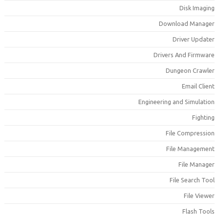
Disk Imagin
Download Manage
Driver Update
Drivers And Firmwar
Dungeon Crawle
Email Clien
Engineering and Simulatio
Fightin
File Compressio
File Managemen
File Manage
File Search Too
File Viewe
Flash Tool