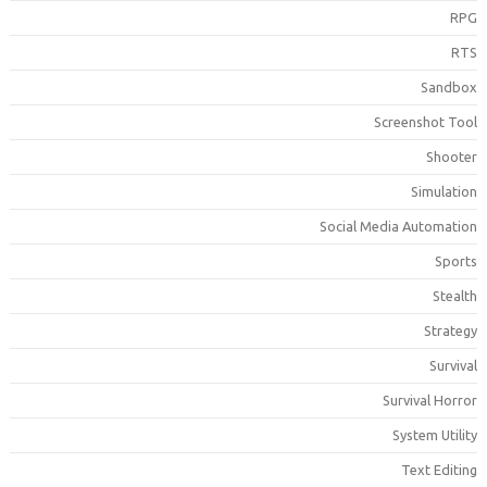
RP
RT
Sandbo
Screenshot Too
Shoote
Simulatio
Social Media Automatio
Sport
Stealt
Strateg
Surviva
Survival Horro
System Utilit
Text Editin