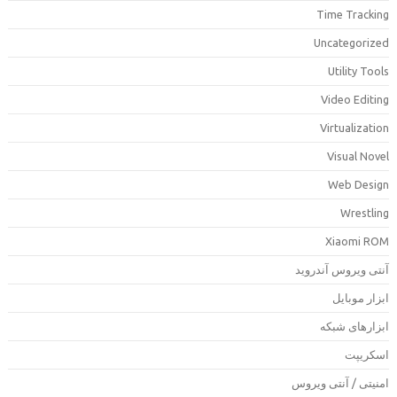
Time Trackin
Uncategorize
Utility Tool
Video Editin
Virtualizatio
Visual Nove
Web Desig
Wrestlin
Xiaomi RO
نتی ویروس آندروید
بزار موبایل
بزارهای شبکه
سکریپت
منیتی / آنتی ویروس