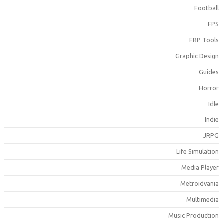
Footbal
FP
FRP Tool
Graphic Desig
Guide
Horro
Idl
Indi
JRP
Life Simulatio
Media Playe
Metroidvani
Multimedi
Music Productio