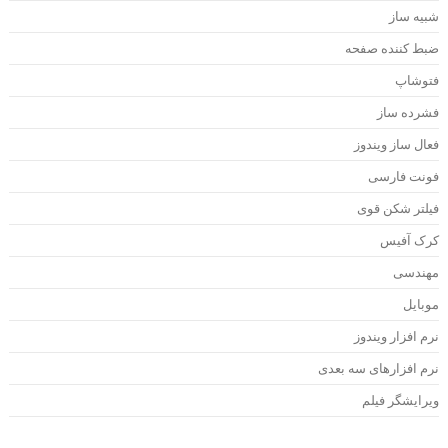
بیه ساز
بط کننده صفحه
توشاپ
شرده ساز
عال ساز ویندوز
ونت فارسی
یلتر شکن قوی
رک آفیس
هندسی
وبایل
رم افزار ویندوز
رم افزارهای سه بعدی
یرایشگر فیلم