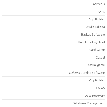
Antiviru
APK
App Builde
Audio Editin
Backup Softwar
Benchmarking Too
Card Gam
Casua
casual gam
CD/DVD Burning Softwar
City Builde
Co-o
Data Recover
Database Managemen