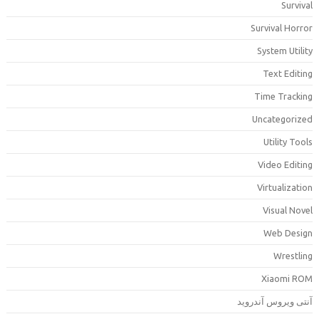
Surviva
Survival Horro
System Utilit
Text Editin
Time Trackin
Uncategorize
Utility Tool
Video Editin
Virtualizatio
Visual Nove
Web Desig
Wrestlin
Xiaomi RO
نتی ویروس آندروید