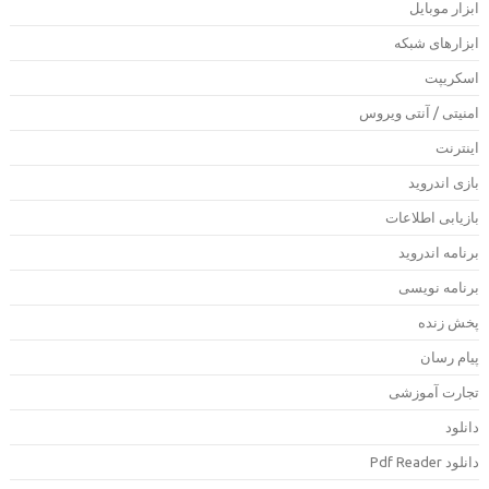
بزار موبایل
بزارهای شبکه
سکریپت
منیتی / آنتی ویروس
ینترنت
ازی اندروید
ازیابی اطلاعات
رنامه اندروید
رنامه نویسی
خش زنده
یام رسان
جارت آموزشی
انلود
لود Pdf Reader