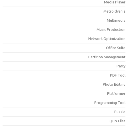
Media Playe
Metroidvani
Multimedi
Music Productio
Network Optimizatio
Office Suit
Partition Managemen
Part
PDF Too
Photo Editin
Platforme
Programming Too
Puzzl
QCN File