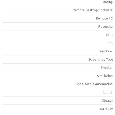
Racin
Remote Desktop Softwar
Remote P
Roguelik
RP
RT
Sandbo
Screenshot Too
Shoote
Simulatio
Social Media Automatio
Sport
Stealt
Strateg