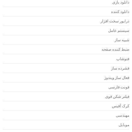
انلود بازی
انلود کننده
رایور سخت افزار
یستم عامل
بیه ساز
بط کننده صفحه
توشاپ
شرده ساز
عال ساز ویندوز
ونت فارسی
یلتر شکن قوی
رک آفیس
هندسی
وبایل