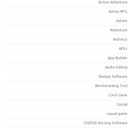
Action Adventur
Action RP
Adob
Adventur
Antiviru
APK
App Builde
Audio Editin
Backup Softwar
Benchmarking Too
Card Gam
Casua
casual gam
CD/DVD Burning Softwar