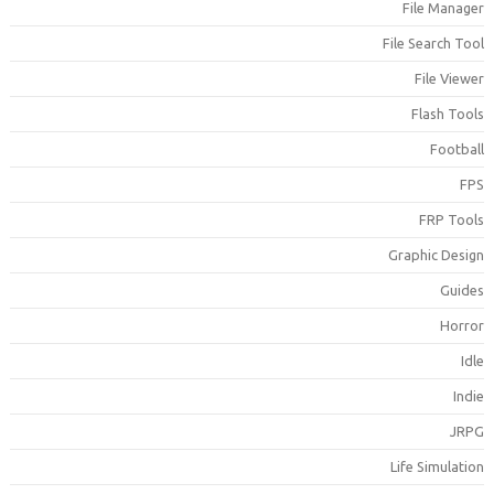
File Manage
File Search Too
File Viewe
Flash Tool
Footbal
FP
FRP Tool
Graphic Desig
Guide
Horro
Idl
Indi
JRP
Life Simulatio