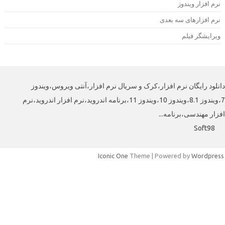
رم افزار ویندوز
رم افزارهای سه بعدی
یرایشگر فیلم
لود رایگان نرم افزار،کرک و سریال نرم افزار،آنتی ویروس،ویندوز
7،ویندوز 8.1،ویندوز 10،ویندوز 11،برنامه اندروید،نرم افزار اندروید،نرم
ار مهندسی،برنامه...
Soft98
Iconic One
Theme | Powered by
Wordpre