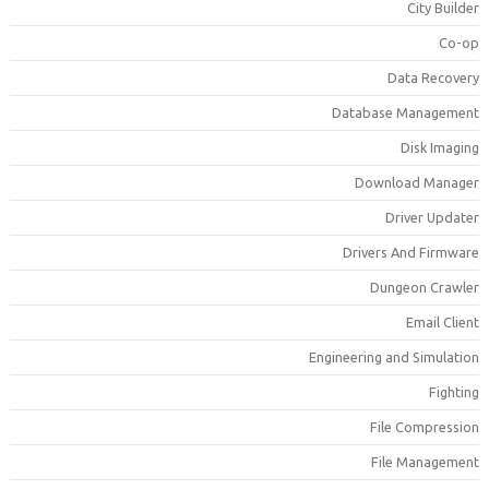
City Builde
Co-o
Data Recover
Database Managemen
Disk Imagin
Download Manage
Driver Update
Drivers And Firmwar
Dungeon Crawle
Email Clien
Engineering and Simulatio
Fightin
File Compressio
File Managemen