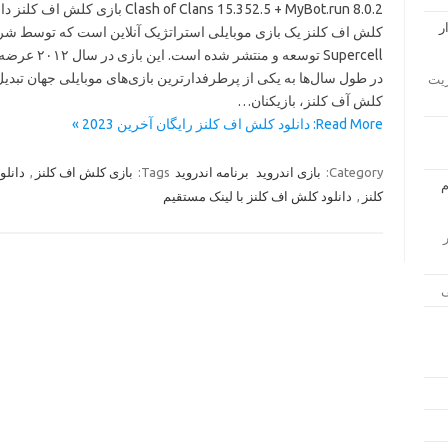
Clans 15.352.5 + MyBot.run 8.0.2 بازی کلش اف کلنز دانلود
کلش اف کلنز یک بازی موبایلی استراتژیک آنلاین است که توسط ش
توسعه و منتشر شده است. این بازی د
در طول سال‌ها به یکی از پرطرفدارترین بازی‌های موبایلی جهان تبدیل
دانلود Ap
کلش آف کلنز، بازیکنان…
Read More: دانلود کلش اف کلنز رایگان آخرین 2023 »
دانلو
,
بازی کلش اف کلنز
Tags:
برنامه اندروید
بازی اندروید
Category:
دانلود کلش اف کلنز با لینک مستقیم
,
کلنز
لود