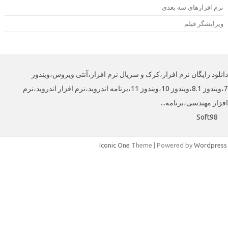
رم افزارهای سه بعدی
یرایشگر فیلم
لود رایگان نرم افزار،کرک و سریال نرم افزار،آنتی ویروس،ویندوز
7،ویندوز 8.1،ویندوز 10،ویندوز 11،برنامه اندروید،نرم افزار اندروید،نرم
ار مهندسی،برنامه...
Soft98
Iconic One
Theme | Powered by
Wordpre