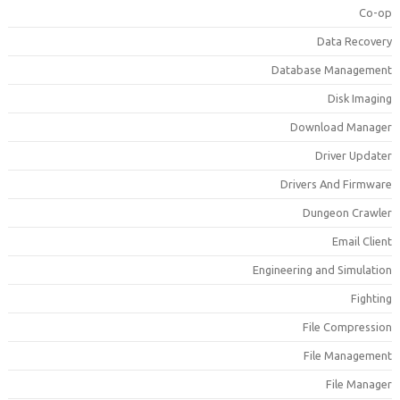
Co-o
Data Recover
Database Managemen
Disk Imagin
Download Manage
Driver Update
Drivers And Firmwar
Dungeon Crawle
Email Clien
Engineering and Simulatio
Fightin
File Compressio
File Managemen
File Manage