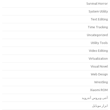
Survival Horro
System Utilit
Text Editin
Time Trackin
Uncategorize
Utility Tool
Video Editin
Virtualizatio
Visual Nove
Web Desig
Wrestlin
Xiaomi RO
نتی ویروس آندروید
بزار موبایل