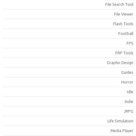
File Search Too
File Viewe
Flash Tool
Footbal
FP
FRP Tool
Graphic Desig
Guide
Horro
Idl
Indi
JRP
Life Simulatio
Media Playe