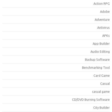
Action RP
Adob
Adventur
Antiviru
APK
App Builde
Audio Editin
Backup Softwar
Benchmarking Too
Card Gam
Casua
casual gam
CD/DVD Burning Softwar
City Builde