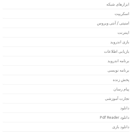
بزارهای شبکه
سکریپت
منیتی / آنتی ویروس
ینترنت
ازی اندروید
ازیابی اطلاعات
رنامه اندروید
رنامه نویسی
خش زنده
یام رسان
جارت آموزشی
انلود
لود Pdf Reader
انلود بازی