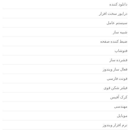
انلود کننده
رایور سخت افزار
یستم عامل
بیه ساز
بط کننده صفحه
توشاپ
شرده ساز
عال ساز ویندوز
ونت فارسی
یلتر شکن قوی
رک آفیس
هندسی
وبایل
رم افزار ویندوز