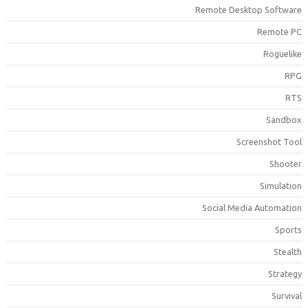
Remote Desktop Softwar
Remote P
Roguelik
RP
RT
Sandbo
Screenshot Too
Shoote
Simulatio
Social Media Automatio
Sport
Stealt
Strateg
Surviva