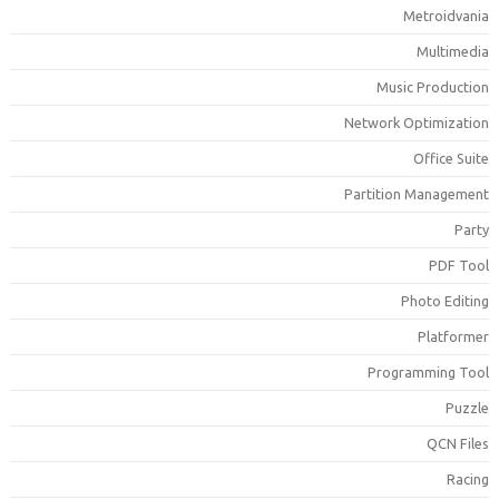
Metroidvani
Multimedi
Music Productio
Network Optimizatio
Office Suit
Partition Managemen
Part
PDF Too
Photo Editin
Platforme
Programming Too
Puzzl
QCN File
Racin