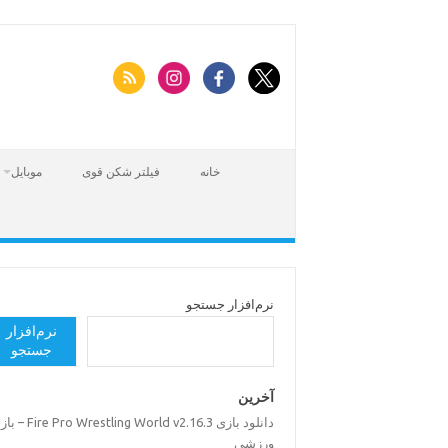
Skip
to
content
خانه
فیلتر شکن قوی
موبایل
نرم‌افزار جستجو
نرم‌افزار
جستجو
آخرین
دانلود بازی Pro Wrestling World v2.16.3
ورزشی