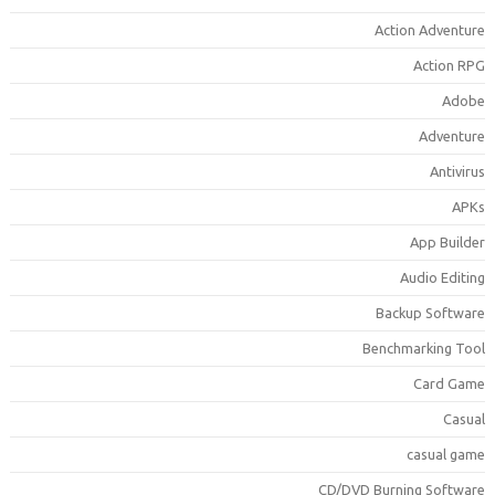
Action Adventur
Action RP
Adob
Adventur
Antiviru
APK
App Builde
Audio Editin
Backup Softwar
Benchmarking Too
Card Gam
Casua
casual gam
CD/DVD Burning Softwar