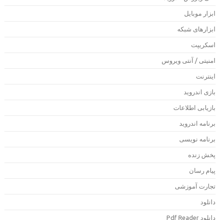
بزار موبایل
بزارهای شبکه
سکریپت
منیتی / آنتی ویروس
ینترنت
ازی اندروید
ازیابی اطلاعات
رنامه اندروید
رنامه نویسی
خش زنده
یام رسان
جارت آموزشی
انلود
دانلود Pdf Rea