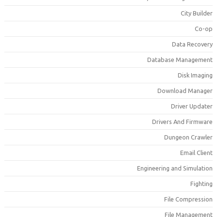
City Builde
Co-o
Data Recover
Database Managemen
Disk Imagin
Download Manage
Driver Update
Drivers And Firmwar
Dungeon Crawle
Email Clien
Engineering and Simulatio
Fightin
File Compressio
File Managemen