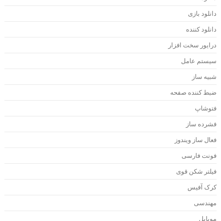
انلود بازی
انلود کننده
رایور سخت افزار
یستم عامل
بیه ساز
بط کننده صفحه
توشاپ
شرده ساز
عال ساز ویندوز
ونت فارسی
یلتر شکن قوی
رک آفیس
هندسی
وبایل