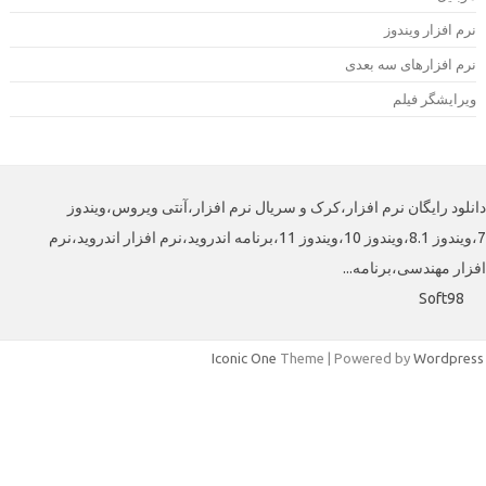
رم افزار ویندوز
رم افزارهای سه بعدی
یرایشگر فیلم
لود رایگان نرم افزار،کرک و سریال نرم افزار،آنتی ویروس،ویندوز
7،ویندوز 8.1،ویندوز 10،ویندوز 11،برنامه اندروید،نرم افزار اندروید،نرم
افزار مهندسی،برنامه
Soft98
Iconic One
Theme | Powered by
Wordpre