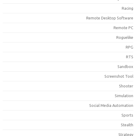
Racin
Remote Desktop Softwar
Remote P
Roguelik
RP
RT
Sandbo
Screenshot Too
Shoote
Simulatio
Social Media Automatio
Sport
Stealt
Strateg