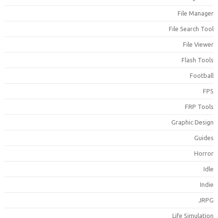
File Manage
File Search Too
File Viewe
Flash Tool
Footbal
FP
FRP Tool
Graphic Desig
Guide
Horro
Idl
Indi
JRP
Life Simulatio