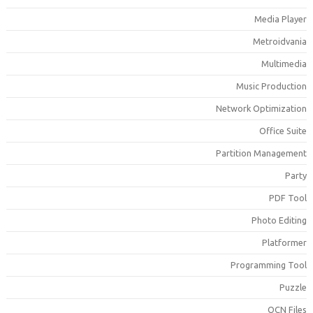
Media Playe
Metroidvani
Multimedi
Music Productio
Network Optimizatio
Office Suit
Partition Managemen
Part
PDF Too
Photo Editin
Platforme
Programming Too
Puzzl
QCN File