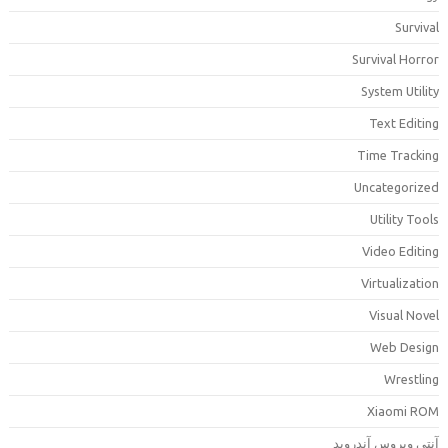
Surviva
Survival Horro
System Utilit
Text Editin
Time Trackin
Uncategorize
Utility Tool
Video Editin
Virtualizatio
Visual Nove
Web Desig
Wrestlin
Xiaomi RO
نتی ویروس آندروید