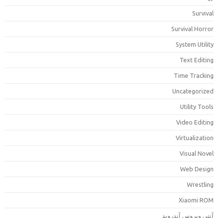
Surviva
Survival Horro
System Utilit
Text Editin
Time Trackin
Uncategorize
Utility Tool
Video Editin
Virtualizatio
Visual Nove
Web Desig
Wrestlin
Xiaomi RO
نتی ویروس آندروید