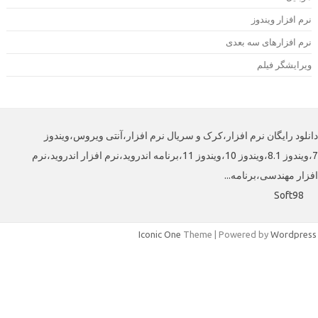
رم افزار ویندوز
رم افزارهای سه بعدی
یرایشگر فیلم
لود رایگان نرم افزار،کرک و سریال نرم افزار،آنتی ویروس،ویندوز
7،ویندوز 8.1،ویندوز 10،ویندوز 11،برنامه اندروید،نرم افزار اندروید،نرم
افزار مهندسی،برنامه
Soft98
Iconic One
Theme | Powered by
Wordpre