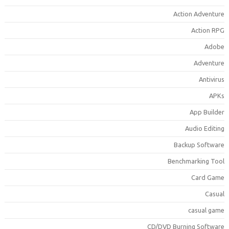
Action Adventur
Action RP
Adob
Adventur
Antiviru
APK
App Builde
Audio Editin
Backup Softwar
Benchmarking Too
Card Gam
Casua
casual gam
CD/DVD Burning Softwar