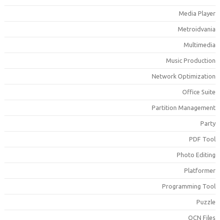
Media Playe
Metroidvani
Multimedi
Music Productio
Network Optimizatio
Office Suit
Partition Managemen
Part
PDF Too
Photo Editin
Platforme
Programming Too
Puzzl
QCN File