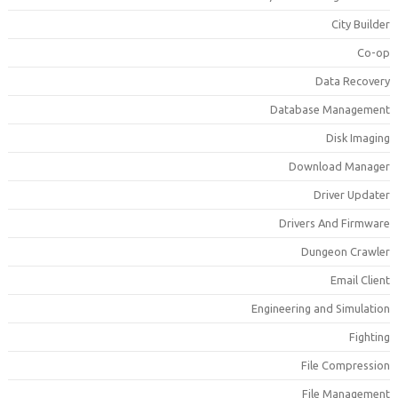
City Builde
Co-o
Data Recover
Database Managemen
Disk Imagin
Download Manage
Driver Update
Drivers And Firmwar
Dungeon Crawle
Email Clien
Engineering and Simulatio
Fightin
File Compressio
File Managemen