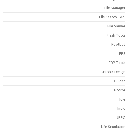
File Manage
File Search Too
File Viewe
Flash Tool
Footbal
FP
FRP Tool
Graphic Desig
Guide
Horro
Idl
Indi
JRP
Life Simulatio