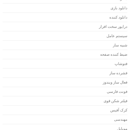
انلود بازی
انلود کننده
رایور سخت افزار
یستم عامل
بیه ساز
بط کننده صفحه
توشاپ
شرده ساز
عال ساز ویندوز
ونت فارسی
یلتر شکن قوی
رک آفیس
هندسی
وبایل