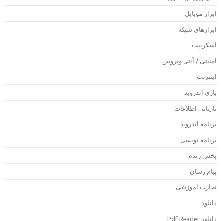
بزار موبایل
بزارهای شبکه
سکریپت
منیتی / آنتی ویروس
ینترنت
ازی اندروید
ازیابی اطلاعات
رنامه اندروید
رنامه نویسی
خش زنده
یام رسان
جارت آموزشی
انلود
دانلود Pdf Rea