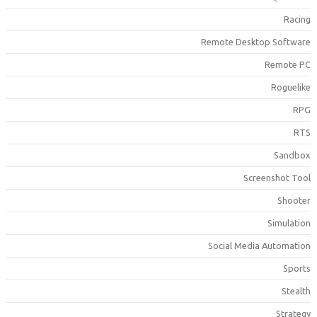
Racin
Remote Desktop Softwar
Remote P
Roguelik
RP
RT
Sandbo
Screenshot Too
Shoote
Simulatio
Social Media Automatio
Sport
Stealt
Strateg