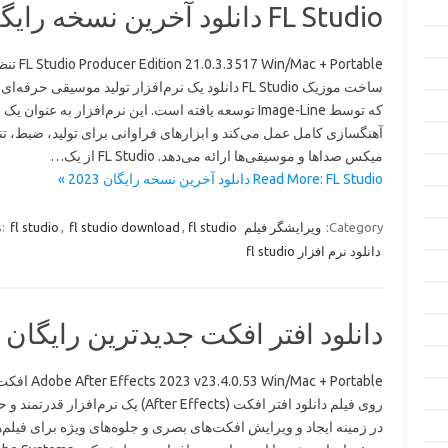
FL Studio دانلود آخرین نسخه رایگان 2023
.0.3.3517 Win/Mac + Portable
ساخت موزیک FL Studio دانلود یک نرم‌افزار تولید موسیقی حرفه
که توسط Image-Line توسعه یافته است. این نرم‌افزار به عنوان ی
آهنگسازی کامل عمل می‌کند و ابزارهای فراوانی برای تولید، ضبط، تن
میکس صداها و موسیقی‌ها ارائه می‌دهد. FL Studio از یک…
Read More: FL Studio دانلود آخرین نسخه رایگان 2023 »
Category:
ویرایشگر فیلم
fl studio دانلود
,
fl studio download
,
fl studio
s:
دانلود نرم افزار fl studio
دانلود افتر افکت جدیدترین رایگان 2023
3.4.0.53 Win/Mac + Portable
روی فیلم دانلود افتر افکت (After Effects) یک نرم‌افزار قد
در زمینه ایجاد و ویرایش افکت‌های بصری و جلوه‌های ویژه برای فیلم‌ه