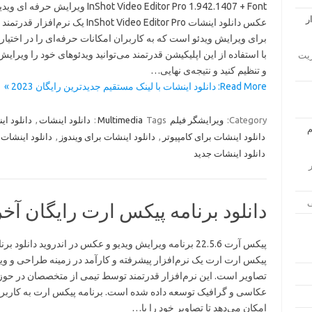
InShot Video Editor Pro 1.942.1407 + Font ویرایش حرفه ای
عکس دانلود اینشات InShot Video Editor Pro یک نرم‌افزا
برای ویرایش ویدئو است که به کاربران امکانات حرفه‌ای را در اختیار 
با استفاده از این اپلیکیشن قدرتمند می‌توانید ویدئوهای خود را ویرای
ار مدیریت
و تنظیم کنید و نتیجه‌ی نهایی…
Read More: دانلود اینشات با لینک مستقیم جدیدترین رایگان 2023 »
Category:
ویرایشگر فیلم
Tags:
Multimedia
دانلود اینشات
,
دانلود ای
دانلود اینشات برای کامپیوتر
,
دانلود اینشات برای ویندوز
,
دانلود اینشات ب
دانلود اینشات جدید
زار
دانلود برنامه پیکس ارت رایگان آخرین 
پیکس آرت 22.5.6 برنامه ویرایش ویدیو و عکس در اندروید دانلود بر
پیکس ارت ارت یک نرم‌افزار پیشرفته و کارآمد در زمینه طراحی و و
تصاویر است. این نرم‌افزار قدرتمند توسط تیمی از متخصصان در حوز
عکاسی و گرافیک توسعه داده شده است. برنامه پیکس ارت به کاربر
امکان می‌دهد تا تصاویر خود را با…