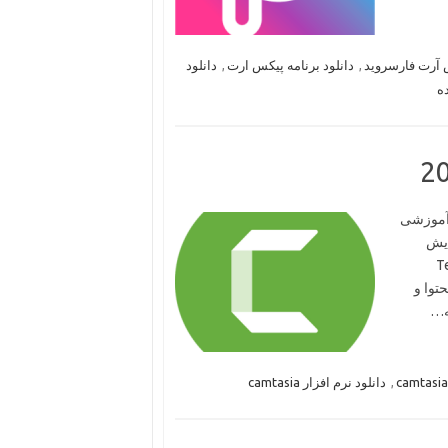
آرت فارسروید
,
دانلود برنامه پیکس ارت
,
دانلود
ه
Camtasia ساخت فیلم آموزشی
رایش
 TechSmith
توا و
ه…
,
دانلود نرم افزار camtasia