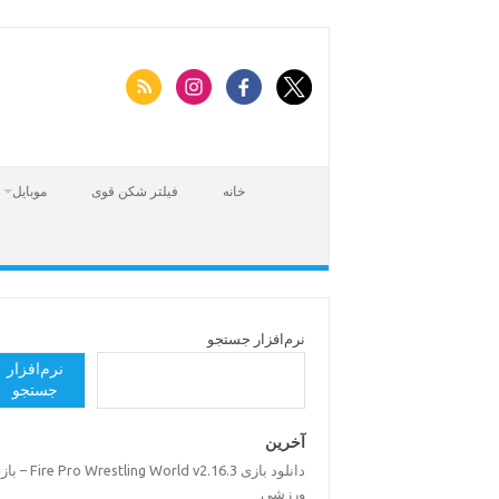
Skip
to
content
خانه
فیلتر شکن قوی
موبایل
نرم‌افزار جستجو
نرم‌افزار
جستجو
آخرین
دانلود بازی Pro Wrestling World v2.16.3
ورزشی