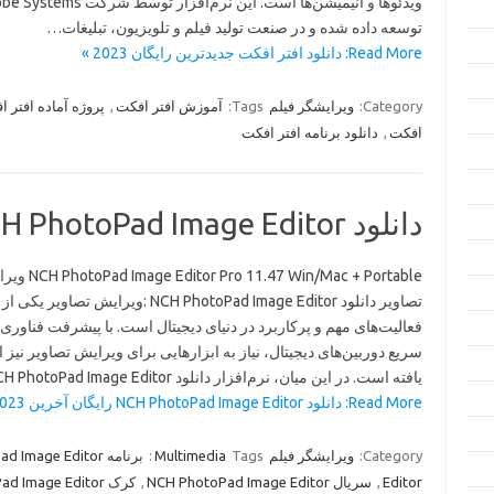
ویدئوها و انیمیشن‌ها است. این نرم‌افزار توسط شرک
توسعه داده شده و در صنعت تولید فیلم و تلویزیون، تبلیغات…
Read More: دانلود افتر افکت جدیدترین رایگان 2023 »
Category:
ویرایشگر فیلم
Tags:
آموزش افتر افکت
,
پروژه آماده افتر 
افکت
,
دانلود برنامه افتر افکت
دانلود NCH ​​PhotoPad Image Editor رایگان آخرین 2023
itor Pro 11.47 Win/Mac + Portable
تصاویر دانلود NCH ​​PhotoPad Image Editor :ویرایش تصاویر یکی از
فعالیت‌های مهم و پرکاربرد در دنیای دیجیتال است. با پیشرفت فناوری
سریع دوربین‌های دیجیتال، نیاز به ابزارهایی برای ویرایش تصاویر نیز
یافته است. در این میان، نرم‌افزار دانلود NCH ​​PhotoPad Image Editor…
Read More: دانلود NCH ​​PhotoPad Image Editor رایگان آخرین 2023 »
Category:
ویرایشگر فیلم
Tags:
Multimedia
برنامه NCH ​​PhotoPad Image Editor
Editor
,
سریال NCH ​​PhotoPad Image Editor
,
کرک NCH ​​PhotoPad Image Editor