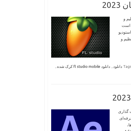
FL Studio Producer Edition 21 تنظیم و
‌ای است
ک استودیو
ظیم و
Tag
,
دانلود fl studio mobile کرک شده
,
Adobe After Effects 2023 v2 افکت گذاری
رتمند و حرفه‌ای
ا،