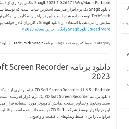
SnagIt 2023.1.0.26671 Win/Mac + Portable عكس برداری
دانلود Snagit یک نرم‌افزار قدرتمند اسکرین شات است که توسط
TechSmith توسعه داده شده است. این نرم‌افزار به کاربران ام
نمایش را می‌دهد. با استفاده از دانلود Snagit ، کاربران قادر خواهند بود به راحتی تصاویر اسکرین…
ار مدیریت
Read More: دانلود Snagit رایگان آخرین نسخه 2023 »
Category:
ضبط کننده صفحه
Tags:
برنامه TechSmith SnagIt
,
دانلود Snagit
زار
2023
ZD Soft Screen Recorder 11.6.5 + Portable فیلم برداری از
دانلود برنامه ZD Soft Screen Recorder یک نرم‌افزار قدر
ضبط ویدئوها و تصاویر صفحه نمایش کامپیوتر مورد استفاده قرار می‌گ
این نرم‌افزار توسط شرکت ZD Soft توسعه داده شده است و قا
فراوانی را برای ضبط ویدئوهای با کیفیت و واضح…