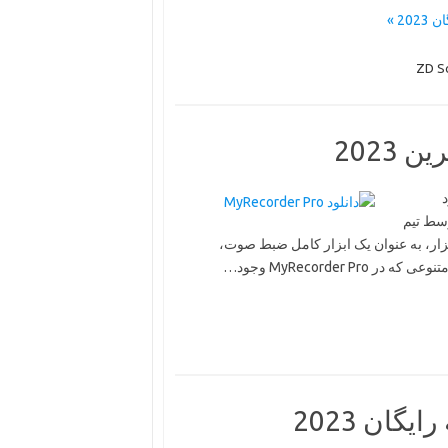
د
توسط تیم
د شده است. این نرم‌افزار، به عنوان یک ابزار کامل ضبط صوت،
MyRecorder  وجود…
گان 2023