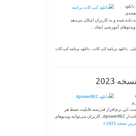
روید دانلود
فحه‌ی
ر است. این نرم‌افزار توسط شرکت TechSmith توسعه داده شده و به کاربران امکان می‌دهد
 ویدئوهای آموزشی ایجاد…
لی
,
دانلود برنامه کپ کات
,
دانلود برنامه کپ کات
د
 و
 شرکت Apowersoft توسعه یافته است. این نرم‌افزار قدرتمند قابلیت ضبط هر
فعالیتی که در صفحه نمایش رایانه انجام می‌شود، را داراست. با استفاده از ApowerREC، کاربران می‌توانند ویدیوهای