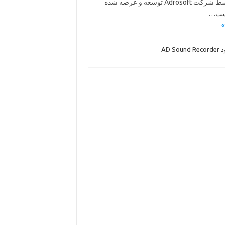
راحتی صداهای مورد نظر خود را ضبط و ذخیره کنند. این نرم‌افزار توسط شرکت Adrosoft توسعه و عرضه شده
AD Soun