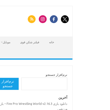
Skip
to
content
خانه
فیلتر شکن قوی
موبایل
نرم‌افزار جستجو
نرم‌افزار
جستجو
آخرین
دانلود بازی Pro Wrestling World v2.16.3
ورزشی