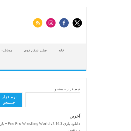
Skip
to
content
خانه
فیلتر شکن قوی
موبایل
نرم‌افزار جستجو
نرم‌افزار
جستجو
آخرین
دانلود بازی Pro Wrestling World v2.16.3
ورزشی